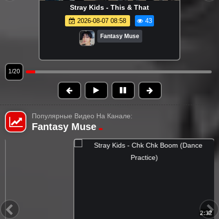
Stray Kids - This & That
2026-08-07 08:58
43
Fantasy Muse
1/20
Популярные Видео На Канале:
Fantasy Muse
2:32
FHD