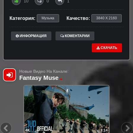
10
0
1
Категория:
Качество:
Музыка
3840 X 2160
ИНФОРМАЦИЯ
КОМЕНТАРИИ
СКАЧАТЬ
Новые Видео На Канале:
Fantasy Muse
4K
3:14