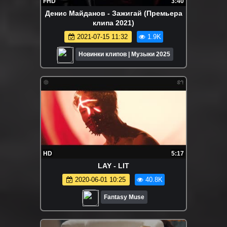
FHD
3:40
Денис Майданов - Зажигай (Премьера
клипа 2021)
2021-07-15 11:32
1.9K
Новинки клипов | Музыки 2025
HD
5:17
LAY - LIT
2020-06-01 10:25
40.8K
Fantasy Muse