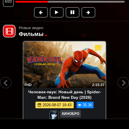
6/20
Новые видео
Фильмы
FHD
2:15:37
Человек-паук: Новый день | Spider-
Man: Brand New Day (2026)
2026-08-07 19:43
35.3K
КИНОБРО