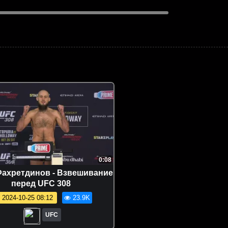
0:08
Фахретдинов - Взвешивание
перед UFC 308
2024-10-25 08:12
23.9K
UFC