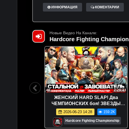
ИНФОРМАЦИЯ
КОМЕНТАРИИ
Новые Видео На Канале:
Hardcore Fighting Champion
1:26:06
4K
2:29:43
ОДА!
ЖЕНСКИЙ HARD SLAP! Два
ЕДИНОК!
ЧЕМПИОНСКИХ боя! ЗВЕЗДЫ
Папича!
ХАРДКОРА! ABC Stand Up!
4.3K
2026-06-23 14:28
159.2K
ionship
Hardcore Fighting Championship