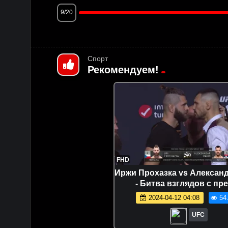
9/20
Спорт
Рекомендуем!
FHD
Иржи Прохазка vs Алексан
- Битва взглядов с пре
конференции перед UFC
2024-04-12 04:08
54
UFC