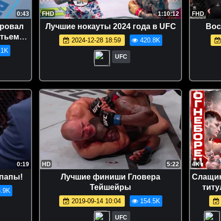
0:43
FHD
1:10:12
FHD
ировал
Лучшие нокауты 2024 года в UFC
Вос
етьем
2024-12-28 18:59
420.8K
.1K
UFC
0:19
HD
5:22
4K
 папы!
Лучшие финиши Гловера
Слащин
Тейшейры
титу
.9K
Подаро
2019-09-14 10:04
154.5K
UFC