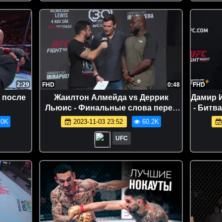
2:29
FHD
0:48
FHD
 после
Жаилтон Алмейда vs Деррик
Дамир 
Льюис - Финальные слова перед
- Битв
UFC Сан-Паулу
.0K
2023-11-03 23:52
60.2K
UFC