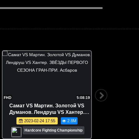
FHD
5:08:19
4K
Самат VS Мартин. Золотой VS
Россия
Думанов. Лендруш VS Хантер.
Кавал
ЗВЁЗДЫ ПЕРВОГО СЕЗОНА ГРАН-
Сама
2023-02-24 17:55
2.8M
ПРИ. Асбаров
Hardcore Fighting Championship