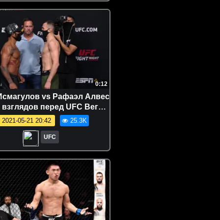
0:12
Исмагулов vs Рафаэл Алвес
а взглядов перед UFC Вегас
27
2021-05-21 20:42
25.3K
UFC