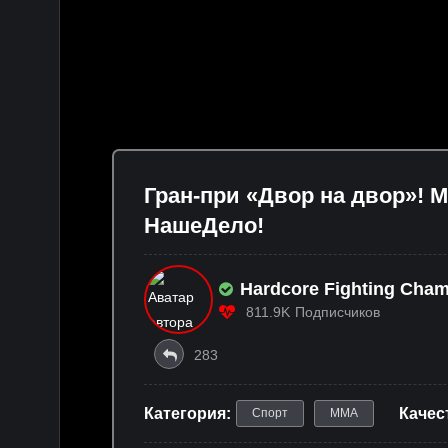
Гран-при «Двор на двор»! 
НашеДело!
Hardcore Fighting Cha
811.9K
Подписчиков
283
Категория:
Качес
Спорт
ММА