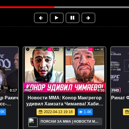
0:17
FHD
4:30
FHD
др Ракич
Новости ММА: Конор Макгрегор
Ринат 
сс-
удивил Хамзата Чимаева! Хабиб,
 300
Махачев, Петр Ян.
.9K
2022-04-13 19:18
1.4K
ПОЯСНИ ЗА ММА | НОВОСТИ MMA
UFC