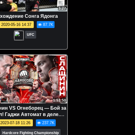
3:27
хождение Сонга Ядонга
2020-05-16 14:37
87.7K
UFC
1:53:50
ин VS Огнеборец — Бой за
л! Гаджи Автомат в деле.
к от Хадиса. Ламанборз VS
2023-07-18 11:26
237.7K
ЧемпТут
Hardcore Fighting Championship