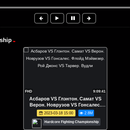
ship
FHD
9:09:41
Асбаров VS Глэнтон. Самат VS
Верон. Новрузов VS Гонсалес.
Флойд Мэйвезер. Рой Джонс VS
2023-03-18 15:00
2.8M
Тарвер. Вудли
Hardcore Fighting Championship