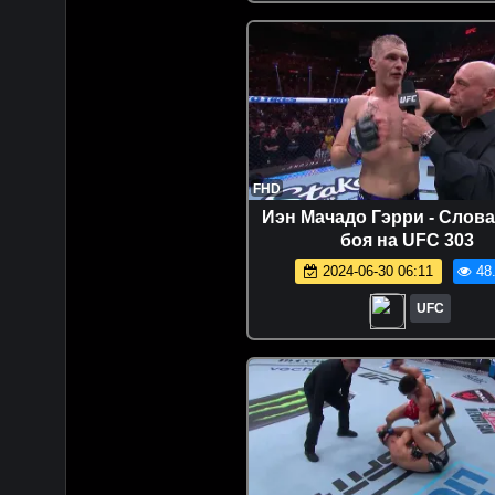
FHD
Иэн Мачадо Гэрри - Слова
боя на UFC 303
2024-06-30 06:11
48
UFC