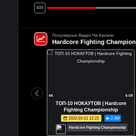
3/20
Популярные Видео На Канале:
Hardcore Fighting Champion
1:51:29
4K
6:09
отой.
ТОП-10 НОКАУТОВ | Hardcore
хала.
Fighting Championship
Палач.
.2M
2022-03-21 12:22
2.9M
ionship
Hardcore Fighting Championship