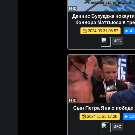
FHD
Деннис Бузукджа нокаут
Коннора Мэттьюса в тр
раунде
2024-03-31 03:57
41
UFC
FHD
Сын Петра Яна о победе
2024-11-23 17:28
138
UFC