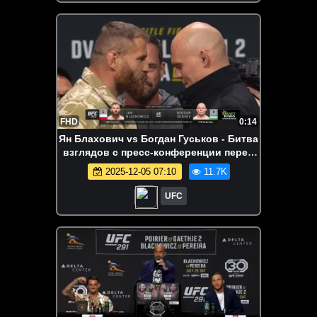
FHD
0:14
Ян Блахович vs Богдан Гуськов - Битва
взглядов с пресс-конференции перед
UFC 323
2025-12-05 07:10
11.7K
UFC