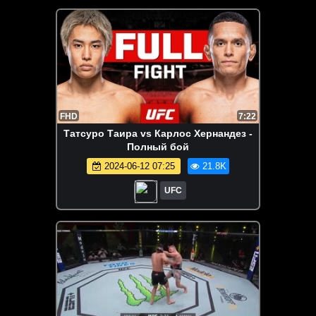
FHD
7:22
Татсуро Таира vs Карлос Хернандез -
Полный бой
2024-06-12 07:25
21.8K
UFC