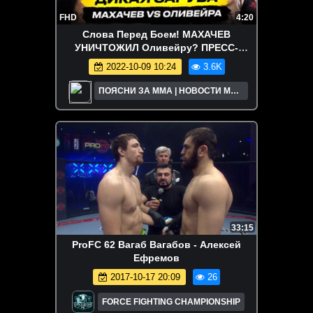
FHD
4:20
Слова Перед Боем! МАХАЧЕВ
УНИЧТОЖИЛ Оливейру? ПРЕСС-
КОНФЕРЕНЦИЯ UFC 280. Новости ММА
2022-10-09 10:24
3.6K
ПОЯСНИ ЗА ММА | НОВОСТИ MMA
UFC
33:15
ProFC 62 Вагаб Вагабов - Алексей
Ефремов
2017-10-17 20:09
26
FORCE FIGHTING CHAMPIONSHIP