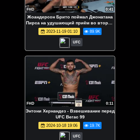
FHD
0:41
Жоандерсон Брито поймал Джонатана
Пирса на удушающий приём во втором
раунде
2023-11-19 01:10
89.9K
UFC
FHD
0:11
Энтони Хернандез - Взвешивание перед
UFC Вегас 99
2024-10-18 19:06
19.7K
UFC