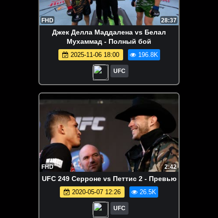
FHD
28:37
Джек Делла Маддалена vs Белал
Мухаммад - Полный бой
2025-11-06 18:00
196.8K
UFC
FHD
2:42
UFC 249 Серроне vs Петтис 2 - Превью
2020-05-07 12:26
26.5K
UFC