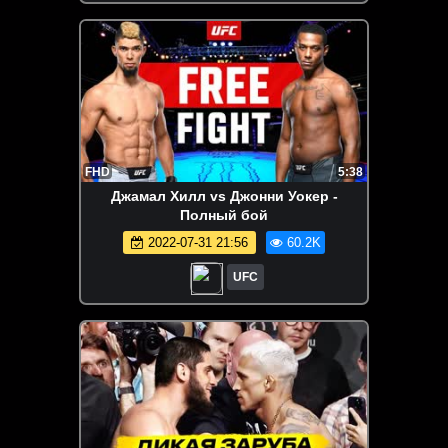
FHD
5:38
Джамал Хилл vs Джонни Уокер -
Полный бой
2022-07-31 21:56
60.2K
UFC