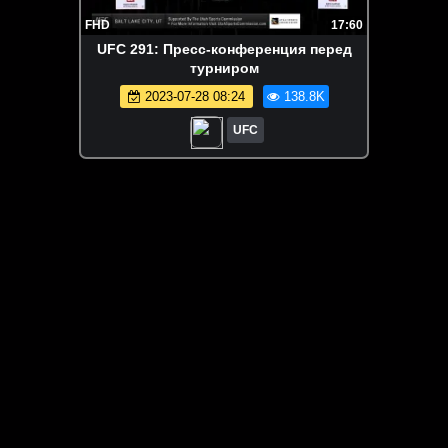
FHD
17:60
UFC 291: Пресс-конференция перед
турниром
2023-07-28 08:24
138.8K
UFC
ЗАГРУЗИТЬ ЕЩЁ ВИДЕО
О сайте
Специально для Вас мы отобрали вручную самое лучшее
видео! Смотрите видео онлайн на HDVK.ru. Смотреть