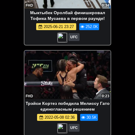
FHD
0:34
Мыктыбек Оролбай финишировал
Тофика Мусаева в первом раунде!
2025-06-21 23:27
252.0K
UFC
FHD
0:23
Трэйси Кортез победила Мелиссу Гато
единогласным решением
2022-05-08 02:36
30.5K
UFC