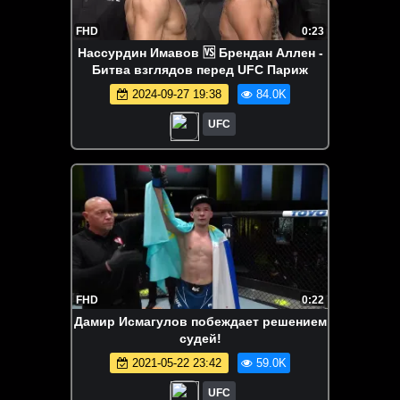
FHD
0:23
Нассурдин Имавов 🆚 Брендан Аллен -
Битва взглядов перед UFC Париж
2024-09-27 19:38
84.0K
UFC
FHD
0:22
Дамир Исмагулов побеждает решением
судей!
2021-05-22 23:42
59.0K
UFC