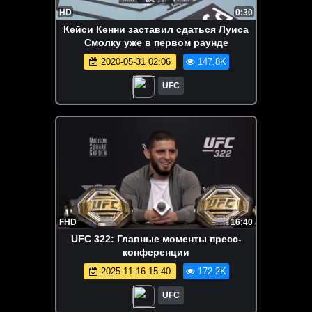
HD
0:30
Кейси Кенни заставил сдаться Луиса
Смолку уже в первом раунде
2020-05-31 02:06
147.8K
UFC
FHD
16:40
UFC 322: Главные моменты пресс-
конференции
2025-11-16 15:40
172.2K
UFC