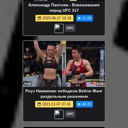
Александр Пантожа - Взвешивание
перед UFC 317
2025-06-27 19:18
11.5K
UFC
FHD
0:30
Роуз Намаюнас победила Вейли Жанг
раздельным решением
2021-11-07 07:41
48.2K
UFC