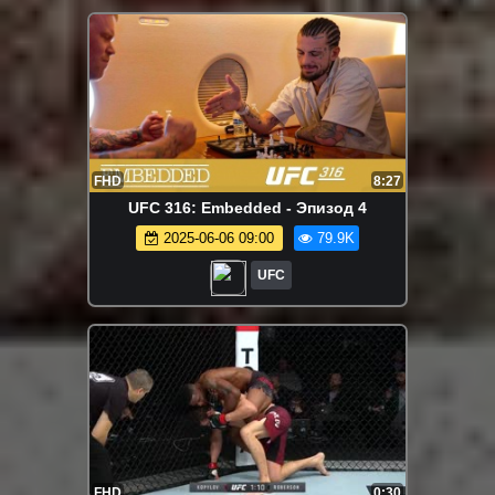
FHD
8:27
UFC 316: Embedded - Эпизод 4
2025-06-06 09:00
79.9K
UFC
FHD
0:30