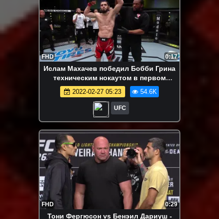
FHD
0:17
Ислам Махачев победил Бобби Грина
техническим нокаутом в первом
раунде!
2022-02-27 05:23
54.6K
UFC
FHD
0:29
Тони Фергюсон vs Бенэил Дариуш -