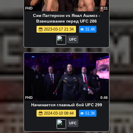
FHD
0:11
Сэм Паттерсон vs Янал Ашмоз -
Взвешивание перед UFC 286
2023-03-17 21:34
31.4K
UFC
FHD
0:46
Начинается главный бой UFC 299
2024-03-10 08:44
51.3K
UFC