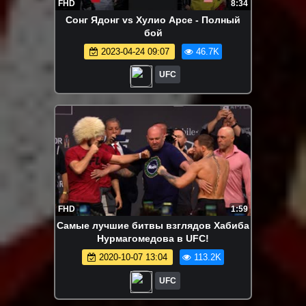
FHD
8:34
Сонг Ядонг vs Хулио Арсе - Полный
бой
2023-04-24 09:07
46.7K
UFC
FHD
1:59
Самые лучшие битвы взглядов Хабиба
Нурмагомедова в UFC!
2020-10-07 13:04
113.2K
UFC