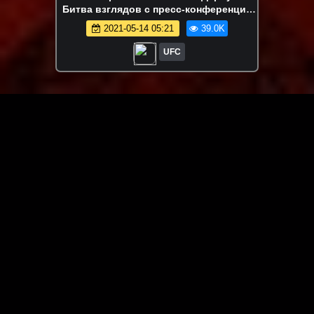
Битва взглядов с пресс-конференции
перед UFC 262
2021-05-14 05:21
39.0K
UFC
ЗАГРУЗИТЬ ЕЩЁ ВИДЕО
О сайте
Специально для Вас мы отобрали вручную самое лучшее
видео! Смотрите видео онлайн на HDVK.ru. Смотреть
онлайн фильмы и сериалы бесплатно, музыкальные
клипы, новости мира и кино, обзоры мобильных