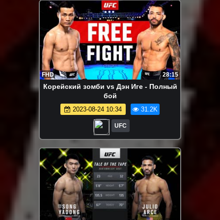
FHD
28:15
Корейский зомби vs Дэн Иге - Полный
бой
2023-08-24 10:34
31.2K
UFC