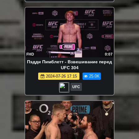
FHD
0:07
Пэдди Пимблетт - Взвешивание перед
UFC 304
2024-07-26 17:15
25.0K
UFC