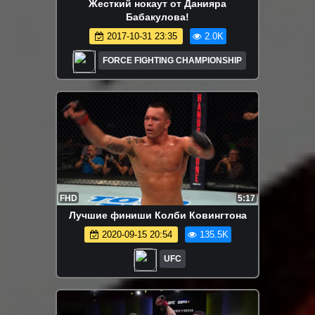
Жесткий нокаут от Данияра
Бабакулова!
2017-10-31 23:35
2.0K
FORCE FIGHTING CHAMPIONSHIP
FHD
5:17
Лучшие финиши Колби Ковингтона
2020-09-15 20:54
135.5K
UFC