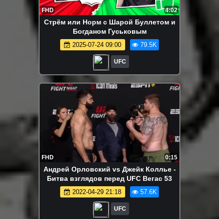
FHD
4:02
Стрём или Норм с Шарой Буллетом и
Богданом Гуськовым
2025-07-24 09:00
79.5K
UFC
FHD
0:15
Андрей Орловский vs Джейк Коллье -
Битва взглядов перед UFC Вегас 53
2022-04-29 21:18
57.6K
UFC