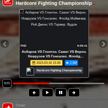
Hardcore Fighting Championship
FHD
5:08:19
Самат VS Мартин. Золотой VS Думанов.
Лендруш VS Хантер. ЗВЁЗДЫ ПЕРВОГО
СЕЗОНА ГРАН-ПРИ. Асбаров
2023-02-24 17:55
2.8M
Hardcore Fighting Championship
9/20
Спорт