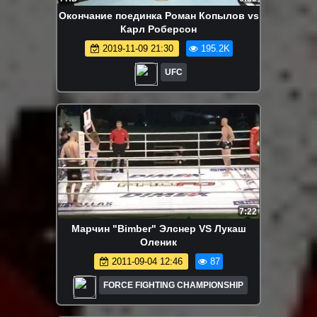
Окончание поединка Роман Копылов vs
Карл Роберсон
2019-11-09 21:30
195.2K
UFC
7:22
Марчин "Bimber" Элснер VS Лукаш
Оленик
2011-09-04 12:46
87
FORCE FIGHTING CHAMPIONSHIP