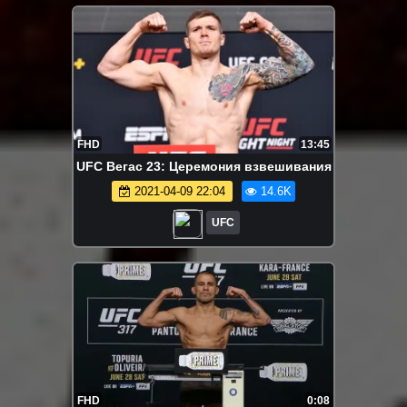
FHD
13:45
UFC Вегас 23: Церемония взвешивания
2021-04-09 22:04
14.6K
UFC
FHD
0:08