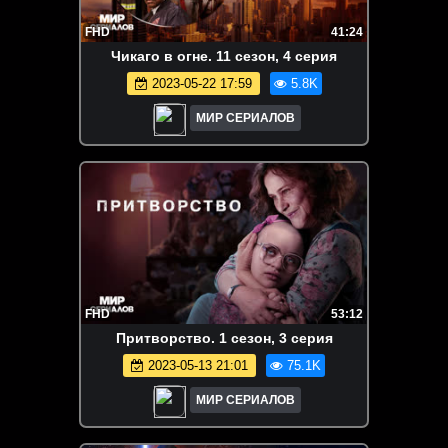
FHD
41:24
Чикаго в огне. 11 сезон, 4 серия
2023-05-22 17:59
5.8K
МИР СЕРИАЛОВ
FHD
53:12
Пpитвopcтвo. 1 сезон, 3 серия
2023-05-13 21:01
75.1K
МИР СЕРИАЛОВ