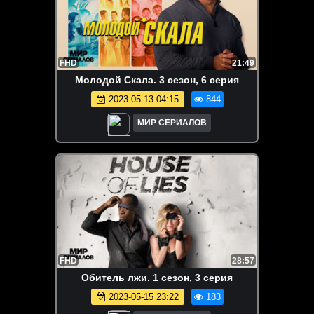
FHD
21:49
Moлoдoй Cкaлa. 3 сезон, 6 серия
2023-05-13 04:15
844
МИР СЕРИАЛОВ
FHD
28:57
Oбитeль лжи. 1 сезон, 3 серия
2023-05-15 23:22
183