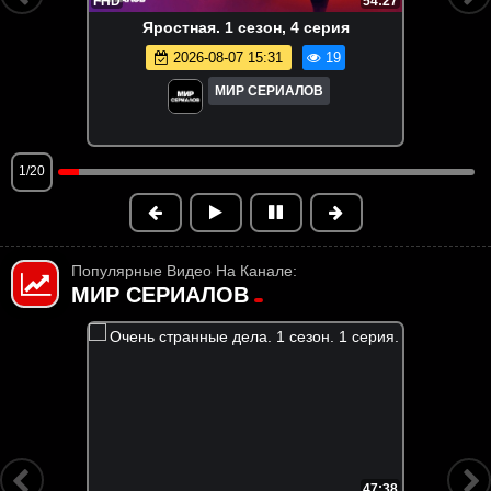
FHD
54:27
Яростная. 1 сезон, 4 серия
2026-08-07 15:31
19
МИР СЕРИАЛОВ
1/20
Популярные Видео На Канале:
МИР СЕРИАЛОВ
47:38
FHD
6