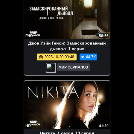
FHD
58:56
Джон Уэйн Гейси: Замаскированный
дьявол. 1 серия
2025-10-20 00:48
44.7K
МИР СЕРИАЛОВ
HD
41:30
Hикитa. 1 сезон, 13 серия