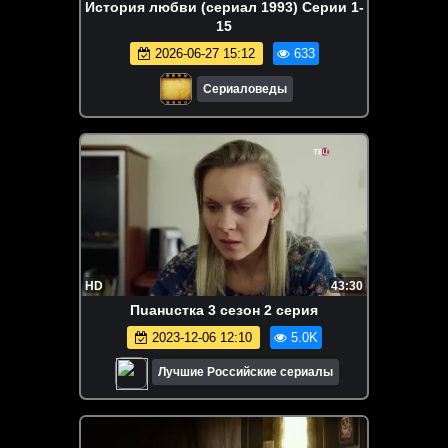
История любви (сериал 1993) Серии 1-
15
2026-06-27 15:12
633
Сериаловеды
HD
43:30
Пuaнuстка 3 сезон 2 серия
2023-12-06 12:10
5.0K
Лучшие Российские сериалы