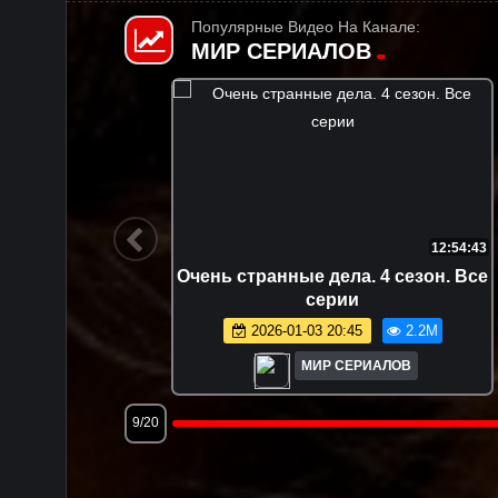
Популярные Видео На Канале:
МИР СЕРИАЛОВ
4:43
47:38
Все
Очень странные дела. 1 сезон. 1
серия.
2024-05-27 10:32
2.1M
МИР СЕРИАЛОВ
12/20