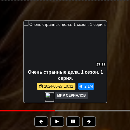
FHD
6:55:58
FHD
Вне кампуса. Все серии
Э
2026-05-20 13:40
1.9M
МИР СЕРИАЛОВ