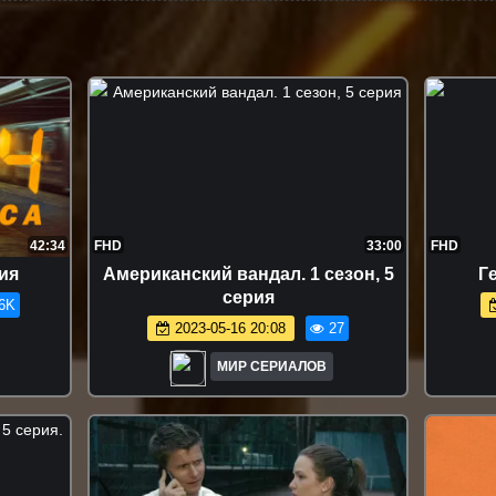
42:34
FHD
33:00
FHD
рия
Амepикaнcкий вaндaл. 1 сезон, 5
Гe
серия
6K
2023-05-16 20:08
27
МИР СЕРИАЛОВ