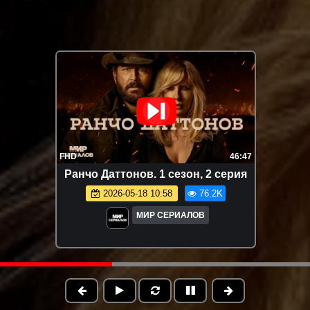
FHD
46:47
Ранчо Даттонов. 1 сезон, 2 серия
2026-05-18 10:58
76.2K
МИР СЕРИАЛОВ