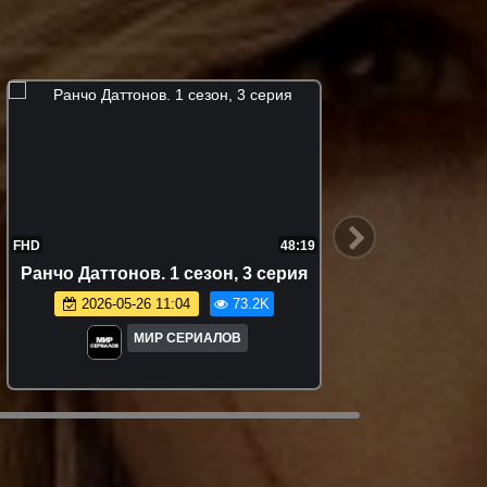
FHD
48:19
FHD
Ранчо Даттонов. 1 сезон, 3 серия
Ранчо 
2026-05-26 11:04
73.2K
МИР СЕРИАЛОВ