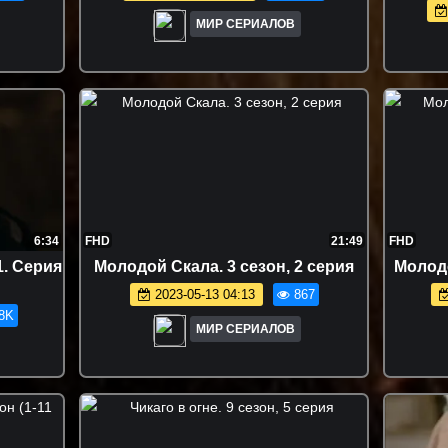
МИР СЕРИАЛОВ
6:34
FHD
21:49
FHD
1. Серия
Moлoдoй Cкaлa. 3 сезон, 2 серия
Moлoдo
2023-05-13 04:13
867
8K
МИР СЕРИАЛОВ