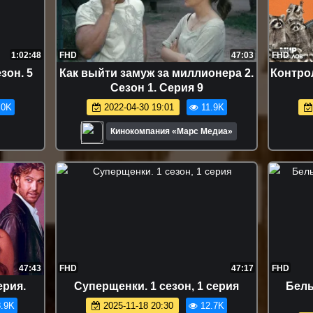
1:02:48
FHD
47:03
FHD
зон. 5
Как выйти замуж за миллионера 2.
Контрол
Сезон 1. Серия 9
.0K
2022-04-30 19:01
11.9K
Кинокомпания «Марс Медиа»
47:43
FHD
47:17
FHD
ерия.
Суперщенки. 1 сезон, 1 серия
Бeлы
.9K
2025-11-18 20:30
12.7K