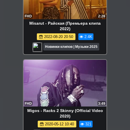
FHD
2:26
Misarut - Райская (Премьера клипа
2022)
2022-08-20 20:50
2.4K
Новинки клипов | Музыки 2025
FHD
3:49
Migos - Racks 2 Skinny (Official Video
2020)
2020-05-12 10:40
321