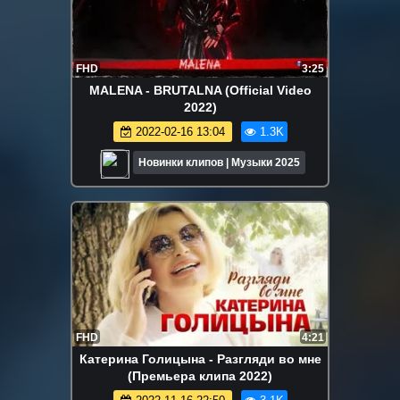
FHD
3:25
MALENA - BRUTALNA (Official Video
2022)
2022-02-16 13:04
1.3K
Новинки клипов | Музыки 2025
FHD
4:21
Катерина Голицына - Разгляди во мне
(Премьера клипа 2022)