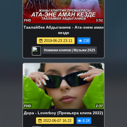
FHD
3:52
Таалайбек Абдыганиев - Ата-энем аман
кезде
2019-06-23 23:11
238
Новинки клипов | Музыки 2025
FHD
2:37
Дора - Loverboy (Премьера клипа 2022)
2022-06-07 16:22
4.1K