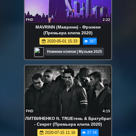
FHD
2:22
MAVRINN (Мавринн) - Фрэнеки
(Премьера клипа 2020)
2020-05-01 15:33
387
Новинки клипов | Музыки 2025
FHD
4:15
ЛИТВИНЕНКО ft. TRUEтень & Братубрат
- Секрет (Премьера клипа 2020)
2020-07-15 11:16
27.5K