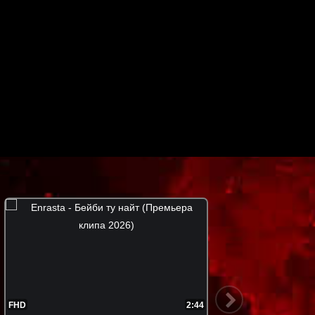
FHD
2:50
FHD