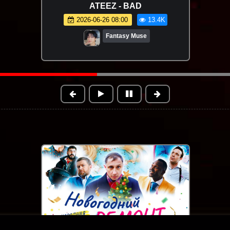
Ислам Итляшев - Ай да она
(Премьера клипа 2026)
2026-06-18 15:43
18.8K
Новинки клипов | Музыки 2025
4K
1:22:53