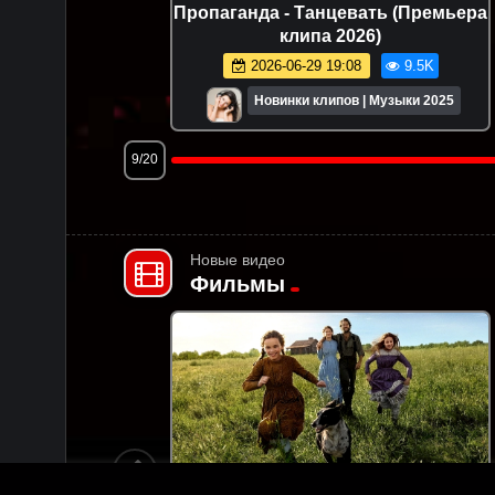
Премьера
Рустам Нахушев - Жизнь как будто
хороша (Премьера клипа 2026)
.0K
2026-06-21 19:45
15.8K
и 2025
Новинки клипов | Музыки 2025
12/20
Новые видео
Фильмы
2:55:11
FHD
6:38:03