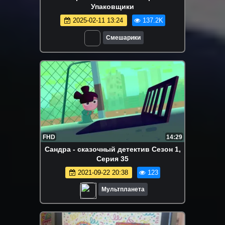
Упаковщики
2025-02-11 13:24
137.2K
Смешарики
FHD
14:29
Сандра - сказочный детектив Сезон 1,
Серия 35
2021-09-22 20:38
123
Мультпланета