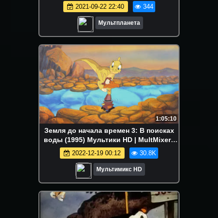
2021-09-22 22:40
344
Мультпланета
1:05:10
Земля до начала времен 3: В поисках
воды (1995) Мультики HD | MultMixer |
Netflix | Disney
2022-12-19 00:12
30.8K
Мультимикс HD