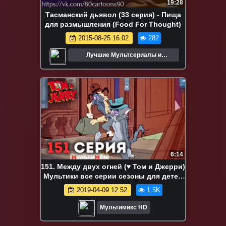
19:28
Тасманский дьявол (33 серия) - Пища
для размышления (Food For Thought)
2015-08-25 16:02
282
Лучшие Мультсериалы и
Мультфильмы
6:14
151. Между двух огней (♥ Том и Джерри)
Мультики все серии сезоны для детей
мультсериалы
2019-04-09 12:52
1.5K
Мультимикс HD