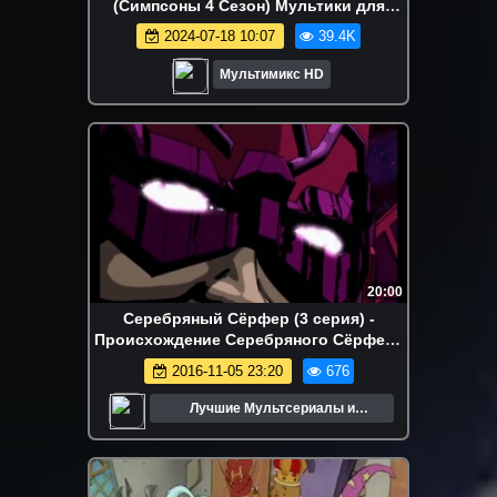
(Симпсоны 4 Сезон) Мультики для
детей | Дисней | NetFlix
2024-07-18 10:07
39.4K
Мультимикс HD
20:00
Серебряный Сёрфер (3 серия) -
Происхождение Серебряного Сёрфера
(часть 3)
2016-11-05 23:20
676
Лучшие Мультсериалы и
Мультфильмы