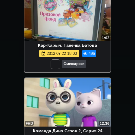
1:02
Кар-Карыч. Танечка Батова
2013-07-22 18:00
496
Смешарики
FHD
12:36
Команда Дино Сезон 2, Серия 24