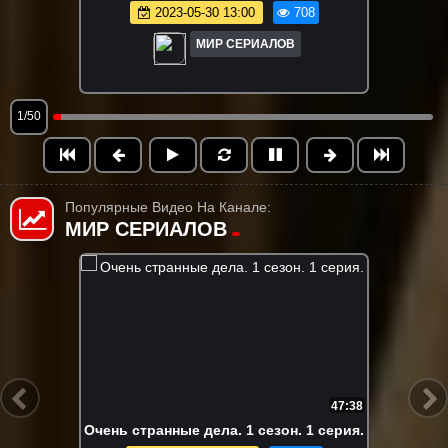
2023-05-30 13:00
708
МИР СЕРИАЛОВ
1/50
Популярные Видео На Канале:
МИР СЕРИАЛОВ
47:38
FHD
 дела. 1 сезон. 1 серия.
Вне кампу