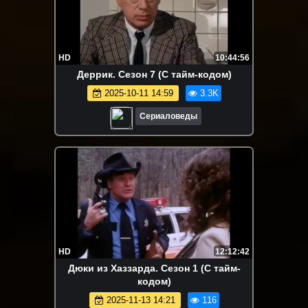
HD
10:44:56
Деррик. Сезон 7 (С тайм-кодом)
2025-10-11 14:59
3.3K
Сериаловеды
HD
12:12:42
Дюки из Хаззарда. Сезон 1 (С тайм-
кодом)
2025-11-13 14:21
116