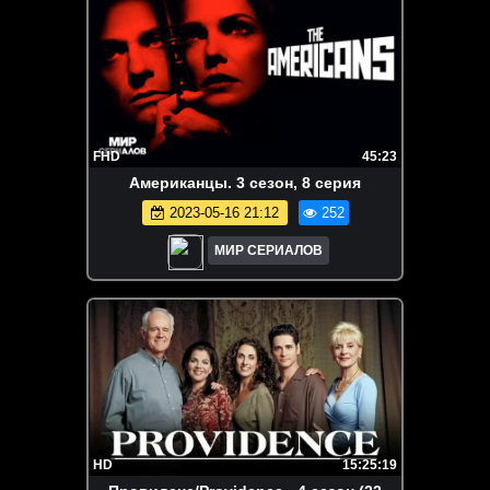
FHD
45:23
Aмepикaнцы. 3 сезон, 8 серия
2023-05-16 21:12
252
МИР СЕРИАЛОВ
HD
15:25:19