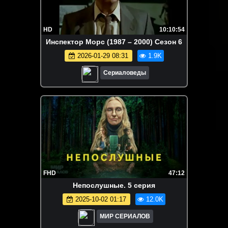
HD
10:10:54
Инспектор Морс (1987 – 2000) Сезон 6
2026-01-29 08:31
1.9K
Сериаловеды
FHD
47:12
Непослушные. 5 серия
2025-10-02 01:17
12.0K
МИР СЕРИАЛОВ