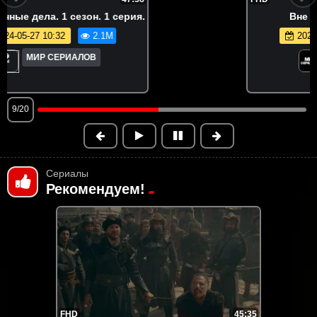
Вне кампуса. Все серии
2026-05-20 13:40
1.9M
МИР СЕРИАЛОВ
9/20
Сериалы
Рекомендуем!
FHD
45:35