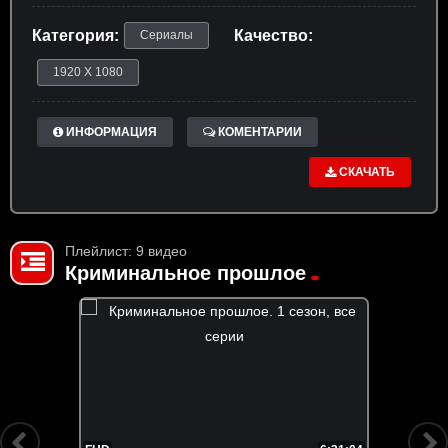
Категория:
Качество:
Сериалы
1920 X 1080
ИНФОРМАЦИЯ
КОМЕНТАРИИ
СКАЧАТЬ
Плейлист: 9 видео
Криминальное прошлое