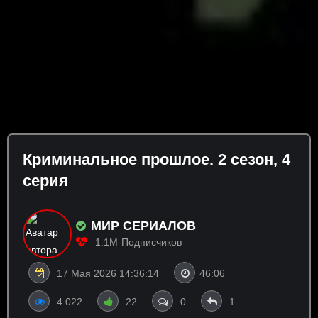
Криминальное прошлое. 2 сезон, 4
серия
МИР СЕРИАЛОВ
1.1M
Подписчиков
17 Мая 2026 14:36:14
46:06
4 022
22
0
1