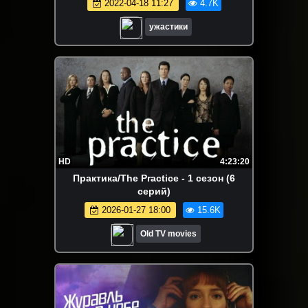
2022-04-18 11:27
4.7K
ужастики
HD
4:23:20
Практика/The Practice - 1 сезон (6
серий)
2026-01-27 18:00
15.6K
Old TV movies