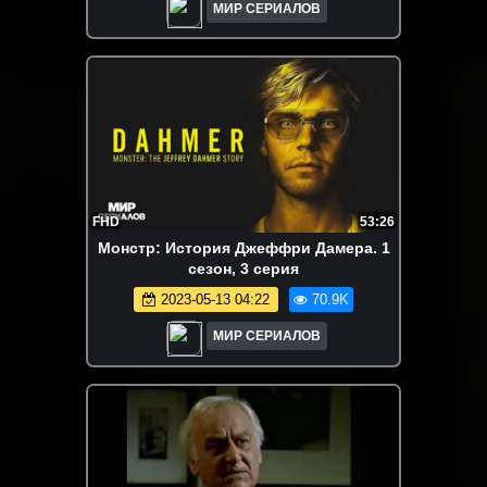
МИР СЕРИАЛОВ
FHD
53:26
Moнcтp: Иcтopия Джeффpи Дaмepa. 1
сезон, 3 серия
2023-05-13 04:22
70.9K
МИР СЕРИАЛОВ