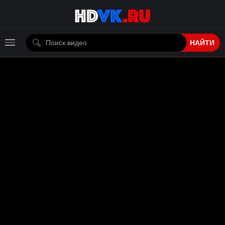
НАЙТИ