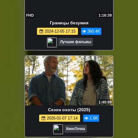
FHD
1:16:39
Границы безумия
2024-12-05 17:15
360.4K
Лучшие фильмы
1:40:08
Сезон охоты (2025)
2026-01-07 17:14
1.6K
КиноТочка