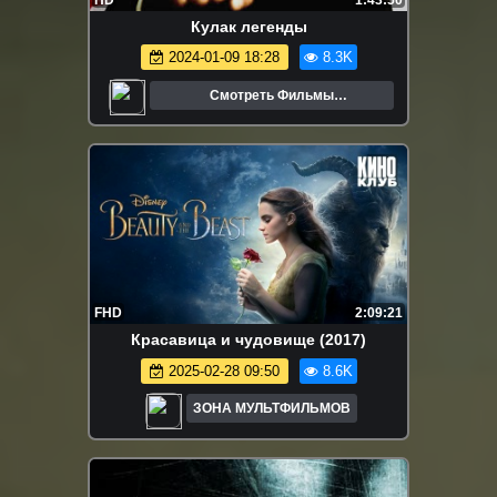
HD
1:43:50
Кулак легенды
2024-01-09 18:28
8.3K
Смотреть Фильмы
Онлайн.Трейлеры.Кино.
FHD
2:09:21
Красавица и чудовище (2017)
2025-02-28 09:50
8.6K
ЗОНА МУЛЬТФИЛЬМОВ