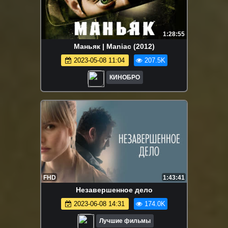
1:28:55
Маньяк | Maniac (2012)
2023-05-08 11:04
207.5K
КИНОБРО
FHD
1:43:41
Незавершенное дело
2023-06-08 14:31
174.0K
Лучшие фильмы