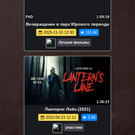
FHD
1:09:19
Возвращение в парк Юрского периода
2025-11-10 13:30
115.4K
Лучшие фильмы
1:36:23
Лантернс Лейн (2021)
2022-04-23 12:12
3.4K
ужастики