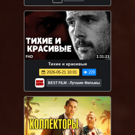
FHD
1:31:23
Тихие и красивые
2026-05-21 10:01
229
BEST FILM - Лучшие Фильмы