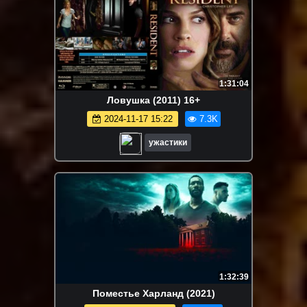
1:31:04
Ловушка (2011) 16+
2024-11-17 15:22
7.3K
ужастики
1:32:39
Поместье Харланд (2021)