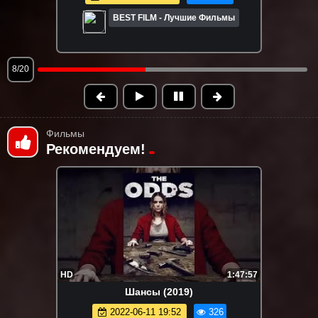
BEST FILM - Лучшие Фильмы
9/20
Фильмы
Рекомендуем!
HD
1:47:57
Шансы (2019)
2022-06-11 19:52
326