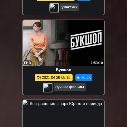
ужастики
FHD
1:53:10
Букшоп
2021-04-29 05:19
70.5K
Лучшие фильмы