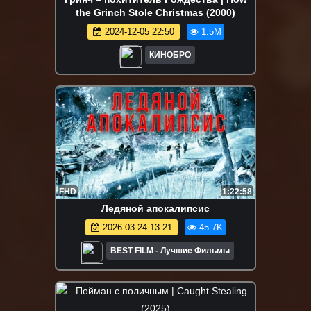
the Grinch Stole Christmas (2000)
2024-12-05 22:50
1.5M
КИНОБРО
FHD
1:22:58
Ледяной апокалипсис
2026-03-24 13:21
45.7K
BEST FILM - Лучшие Фильмы