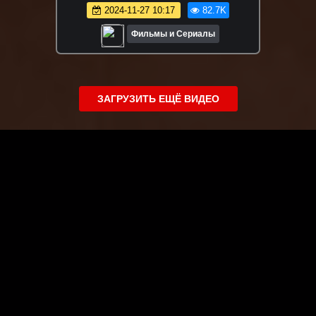
2024-11-27 10:17
82.7K
Фильмы и Сериалы
ЗАГРУЗИТЬ ЕЩЁ ВИДЕО
О сайте
Специально для Вас мы отобрали вручную самое лучшее
видео! Смотрите видео онлайн на HDVK.ru. Смотреть
онлайн фильмы и сериалы бесплатно, музыкальные
клипы, новости мира и кино, обзоры мобильных
устройств. Мультфильмы, аниме, дорамы смотреть