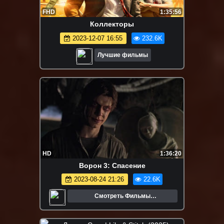
FHD
1:35:56
Коллекторы
2023-12-07 16:55
232.6K
Лучшие фильмы
HD
1:36:20
Ворон 3: Спасение
2023-08-24 21:26
22.6K
Смотреть Фильмы
Онлайн.Трейлеры.Кино.