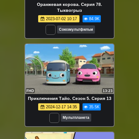
Оранжевая корова. Серия 78.
Тыквогрыз
2023-07-02 10:17
84.9K
Союзмультфильм
FHD
13:23
Приключения Тайо. Сезон 5. Серия 13
2024-12-17 14:35
35.5K
Мультпланета