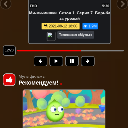
HD
5:30
FHD
и-ми-мишки. Сезон 1. Серия 7. Борьба
Ми-ми
за урожай
2021-08-12 18:06
1.9M
Телеканал «Мульт»
13/20
Мультфильмы
Рекомендуем!