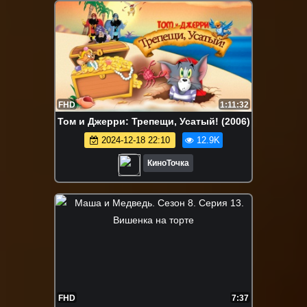
FHD
1:11:32
Том и Джерри: Трепещи, Усатый! (2006)
2024-12-18 22:10
12.9K
КиноТочка
FHD
7:37