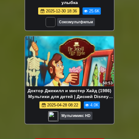
улыбка
2025-12-30 18:36
25.6K
Союзмультфильм
50:53
Доктор Джекилл и мистер Хайд (1986)
Мультики для детей | Дисней Disney |
Сериалы Netflix | Старые мультики
2025-04-28 08:22
4.0K
Мультимикс HD