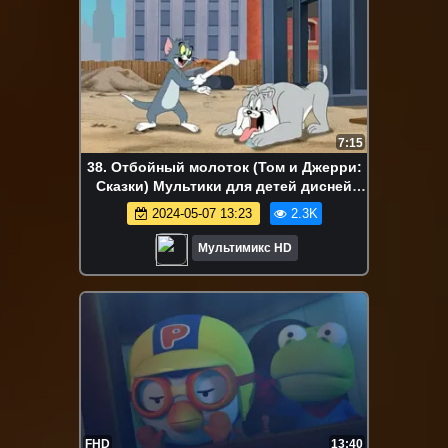
7:15
38. Отбойный молоток (Том и Джерри:
Сказки) Мультики для детей дисней
disney сериалы Netflix
2024-05-07 13:23
2.3K
Мультимикс HD
FHD
13:40