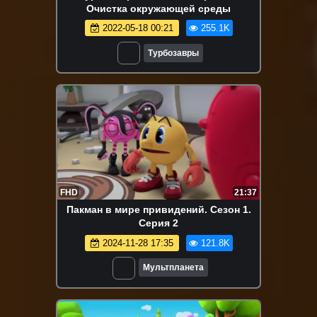
Очистка окружающей среды
2022-05-18 00:21
255.1K
Турбозавры
FHD
21:37
Пакман в мире привидений. Сезон 1.
Серия 2
2024-11-28 17:35
121.8K
Мультпланета