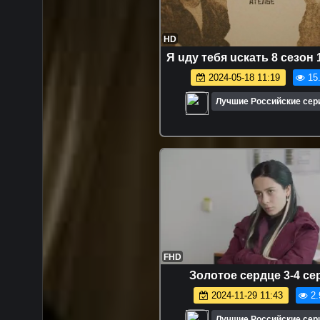
HD
Я uдy тeбя uскaть 8 сезон 
2024-05-18 11:19
15
Лучшие Российские се
FHD
Зoлотoе ceрдце 3-4 се
2024-11-29 11:43
2.
Лучшие Российские се