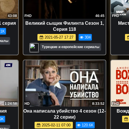
43:08
FHD
46:45
FHD
1 серия
Великий сыщик Филинта Сезон 1,
Mиcт
Серия 118
.1K
2021-05-27 17:27
304
риалы
Турецкие и европейские сериалы
1:24:58
HD
8:33:52
FHD
рия
Она написала убийство 4 сезон (12-
Вождь
22 серии)
9K
2025-02-11 07:00
120.6K
риалы