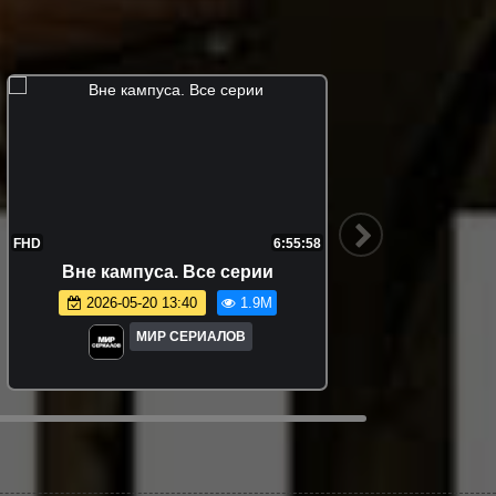
7:32:03
7:44:37
езон. Все
Очень странные дела. 2 сезон. Все
серии
1.7M
2026-01-03 20:45
1.7M
В
МИР СЕРИАЛОВ