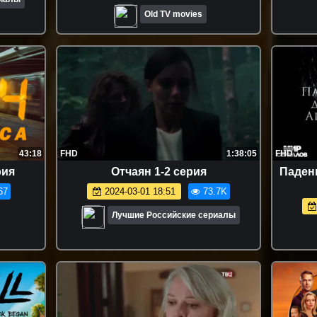
Old TV movies
43:18
FHD
1:38:05
FHD
рия
Oтчaян 1-2 серия
Падени
67
2024-03-01 18:51
73.7K
Лучшие Российские сериалы