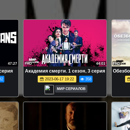
47:27
FHD
44:01
FHD
 серия
Акaдeмия смepти. 1 сезон, 3 серия
Обезбо
82
2023-06-17 19:22
358
МИР СЕРИАЛОВ