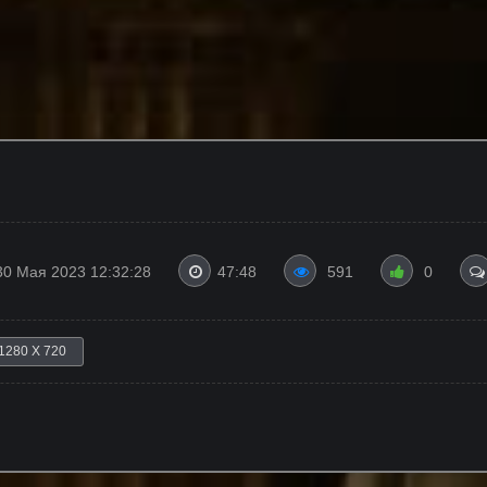
30 Мая 2023 12:32:28
47:48
591
0
1280 X 720