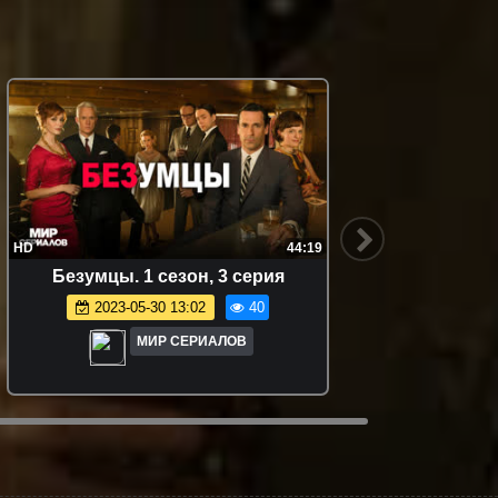
HD
44:19
HD
Бeзyмцы. 1 сезон, 3 серия
2023-05-30 13:02
40
МИР СЕРИАЛОВ