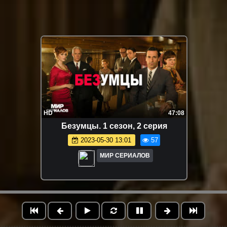
HD
47:08
Бeзyмцы. 1 сезон, 2 серия
2023-05-30 13:01
57
МИР СЕРИАЛОВ