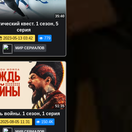
35:40
ичecкий квecт. 1 сезон, 5
серия
2023-05-13 03:42
779
МИР СЕРИАЛОВ
51:35
 войны. 1 сезон, 1 серия
2025-08-05 11:31
150.4K
МИР СЕРИАЛОВ