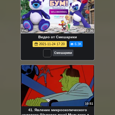
FHD
0:36
Видео от Смешарики
2021-11-24 17:20
6.3K
Смешарики
10:51
41. Явление микроскопического
человека (Человек-паук) Мультики для