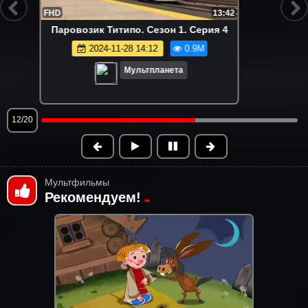
FHD
7:42
Пингвиненок Пороро. Сезон 1. Серия 1
2024-12-17 12:21
0.9M
Мультпланета
13/20
Мультфильмы
Рекомендуем!