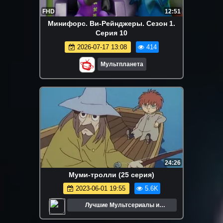
FHD
12:51
Минифорс. Ви-Рейнджеры. Сезон 1.
Серия 10
2026-07-17 13:08
414
Мультпланета
24:26
Муми-тролли (25 серия)
2023-06-01 19:55
5.6K
Лучшие Мультсериалы и
Мультфильмы