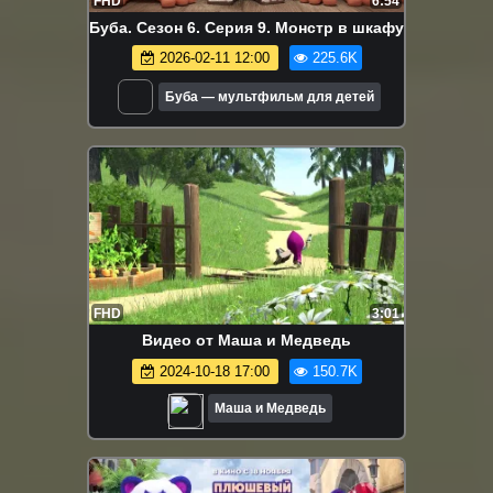
FHD
6:54
Буба. Сезон 6. Серия 9. Монстр в шкафу
2026-02-11 12:00
225.6K
Буба — мультфильм для детей
FHD
3:01
Видео от Маша и Медведь
2024-10-18 17:00
150.7K
Маша и Медведь