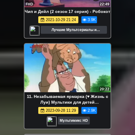
FHD
22:49
Чип и Дейл (2 сезон 17 серия) - Робокот
2021-10-29 21:24
3.9K
Лучшие Мультсериалы и
Мультфильмы
20:22
11. Незабываемая ярмарка (♥ Жизнь с
Луи) Мультики для детей
мультсериалы дисней disney сериалы
2023-09-28 11:29
2.9K
HBO Netflix
Мультимикс HD