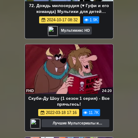
72. Дождь милосердия (♥ Гуфи и его
команда) Мультики для детей
мультсериалы дисней disney Netflix
2024-10-17 08:32
1.9K
Мультимикс HD
FHD
24:20
Скуби-Ду Шоу (1 сезон 1 серия) - Все
прячьтесь!
2022-03-18 17:16
11.7K
Лучшие Мультсериалы и
Мультфильмы