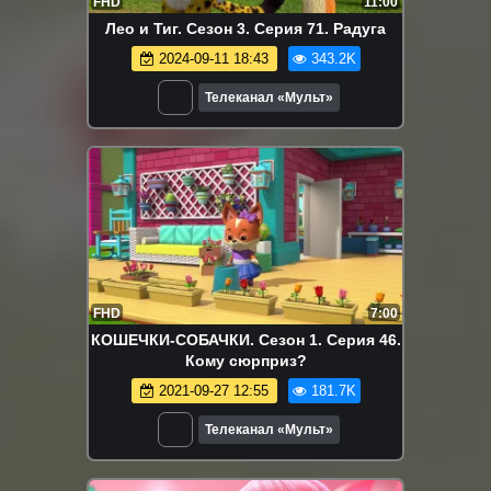
FHD
11:00
Лео и Тиг. Сезон 3. Серия 71. Радуга
2024-09-11 18:43
343.2K
Телеканал «Мульт»
FHD
7:00
КОШЕЧКИ-СОБАЧКИ. Сезон 1. Серия 46.
Кому сюрприз?
2021-09-27 12:55
181.7K
Телеканал «Мульт»