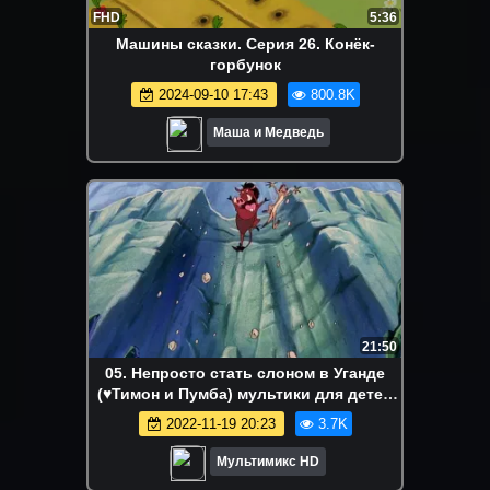
FHD
5:36
Машины сказки. Серия 26. Конёк-
горбунок
2024-09-10 17:43
800.8K
Маша и Медведь
21:50
05. Непросто стать слоном в Уганде
(♥Тимон и Пумба) мультики для детей
мультсериалы дисней disney
2022-11-19 20:23
3.7K
Мультимикс HD