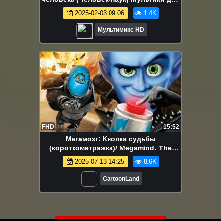
детей | Дисней Disney | NetFlix
2025-02-03 09:06
1.4K
Мультсериалы
Мультимикс HD
FHD
15:52
Мегамозг: Кнопка судьбы
(короткометражка)/ Megamind: The
Button of Doom (США, 2011 )
2025-07-13 14:25
8.6K
CartoonLand