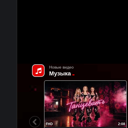
Новые видео
Музыка
2:44
FHD
3:08