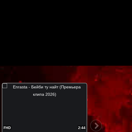
FHD
2:50
FHD