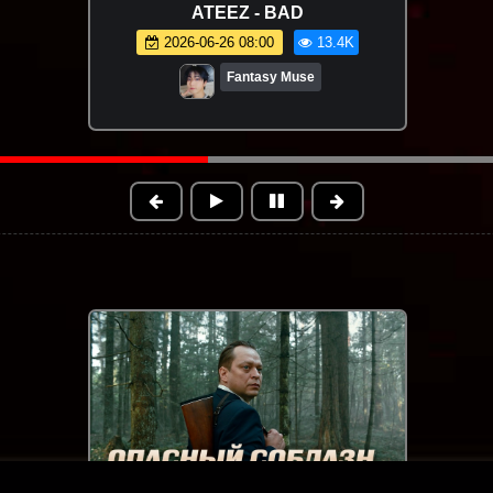
Ислам Итляшев - Ай да она
(Премьера клипа 2026)
2026-06-18 15:43
18.8K
Новинки клипов | Музыки 2025
FHD
1:34:38