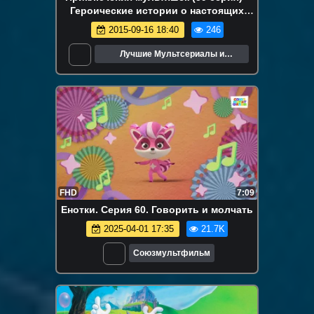
Героические истории о настоящих
кроликах (Brave Tales of Real Rabbit)
2015-09-16 18:40
246
Лучшие Мультсериалы и
Мультфильмы
FHD
7:09
Енотки. Серия 60. Говорить и молчать
2025-04-01 17:35
21.7K
Союзмультфильм