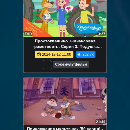
FHD
3:27
Простоквашино. Финансовая
грамотность. Серия 3. Подушка
безопасности
2024-12-12 11:00
232.7K
Союзмультфильм
21:49
Приключения мультяшек (59 серия) -