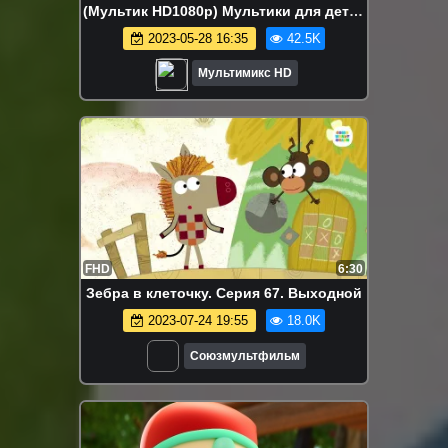
(Мультик HD1080p) Мультики для детей
Disney сериалы Netflix HBO Episodes
2023-05-28 16:35
42.5K
Мультимикс HD
FHD
6:30
Зебра в клеточку. Серия 67. Выходной
2023-07-24 19:55
18.0K
Союзмультфильм