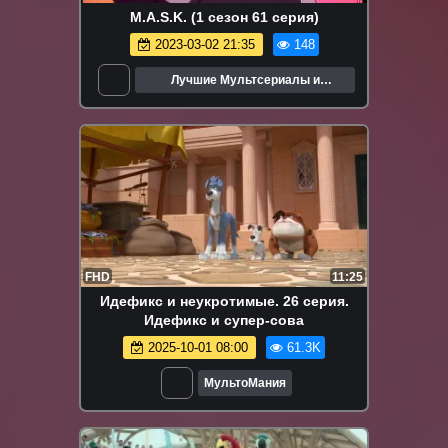
M.A.S.K. (1 сезон 61 серия)
2023-03-02 21:35
148
Лучшие Мультсериалы и
Мультфильмы
FHD
11:25
Идефикс и неукротимые. 26 серия.
Идефикс и супер-сова
2025-10-01 08:00
61.3K
МультоМания