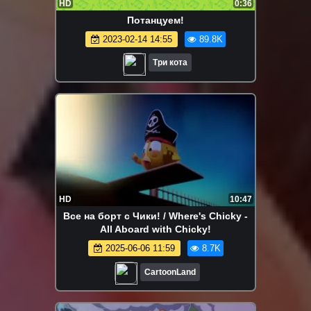
HD
0:36
Потанцуем!
2023-02-14 14:55
89.8K
Три кота
HD
10:47
Все на борт с Чики! / Where's Chicky -
All Aboard with Chicky!
2025-06-06 11:59
8.7K
CartoonLand