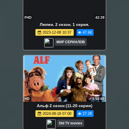
FHD
42:39
Люпен. 2 сезон. 1 серия.
2023-12-08 10:37
47.6K
МИР СЕРИАЛОВ
HD
3:58:60
Альф 2 сезон (11-20 серии)
2024-08-18 07:00
27.2K
Old TV movies