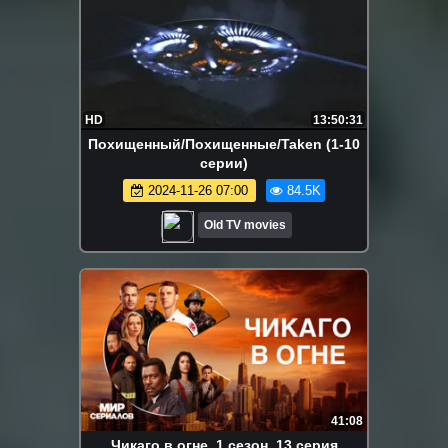
HD
13:50:31
Похищенный/Похищенные/Taken (1-10
серии)
2024-11-26 07:00
84.5K
Old TV movies
41:08
Чикаго в огне. 1 сезон, 13 серия