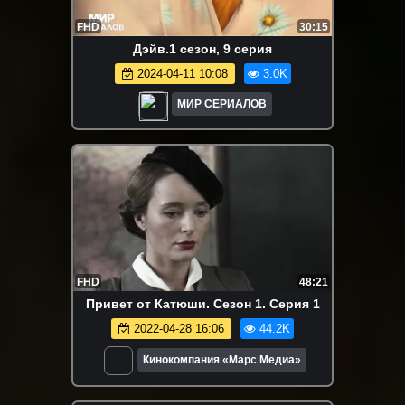
FHD
30:15
Дэйв.1 сезон, 9 серия
2024-04-11 10:08
3.0K
МИР СЕРИАЛОВ
FHD
48:21
Привет от Катюши. Сезон 1. Серия 1
2022-04-28 16:06
44.2K
Кинокомпания «Марс Медиа»