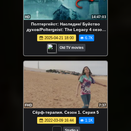
HD
14:47:03
Полтергейст: Наследие/ Буйство
духов/Poltergeist: The Legacy 4 сезон
(1-22 серии)
2025-04-21 18:00
6.7K
Old TV movies
FHD
7:37
Сёрф-терапия. Сезон 1. Серия 5
2022-03-09 16:44
1.1K
Studio +