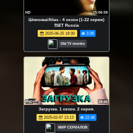
HD
15:06:59
Шпионка/Alias - 4 сезон (1-22 серии)
❗SET Russia
2025-06-25 18:00
3.0K
Old TV movies
FHD
29:46
Загрузка. 1 сезон. 2 серия.
2025-02-07 13:13
22.4K
МИР СЕРИАЛОВ