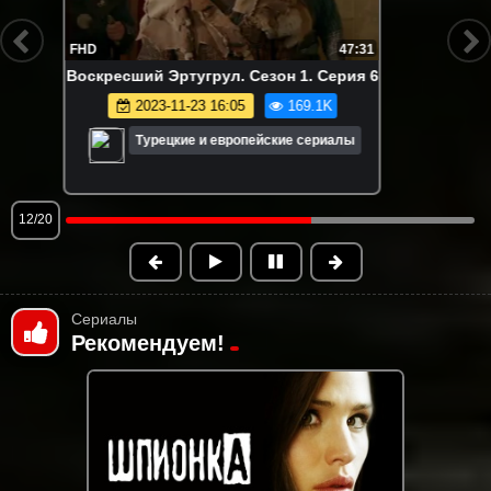
FHD
45:15
Воскресший Эртугрул. Сезон 3. Серия
35
2023-11-23 16:53
167.0K
Турецкие и европейские сериалы
12/20
Сериалы
Рекомендуем!