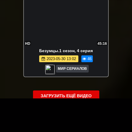
HD
45:16
Бeзyмцы.1 сезон, 4 серия
2023-05-30 13:02
46
МИР СЕРИАЛОВ
ЗАГРУЗИТЬ ЕЩЁ ВИДЕО