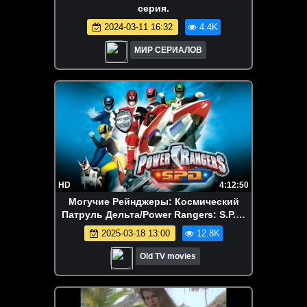
серия.
2024-03-11 16:32
4.4K
МИР СЕРИАЛОВ
HD
4:12:50
Могучие Рейнджеры: Космический
Патруль Дельта/Power Rangers: S.P.D.
13 сезон (13-24 серии)
2025-03-18 13:00
12.8K
Old TV movies