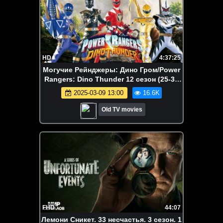
HD
4:37:25
Могучие Рейнджеры: Дино Гром/Power
Rangers: Dino Thunder 12 сезон (25-38
серии)
2025-03-09 13:00
16.6K
Old TV movies
FHD
44:07
Лемони Сникет. 33 несчастья. 3 сезон. 1