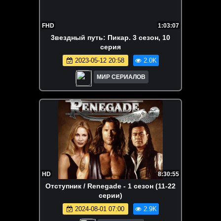
FHD
1:03:07
3вeздный пyть: Пикap. 3 сезон, 10
серия
2023-05-12 20:58
2.0K
МИР СЕРИАЛОВ
HD
8:30:55
Отступник / Renegade - 1 сезон (11-22
серии)
2024-08-01 07:00
2.9K