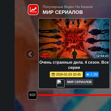
Популярные Видео На Канале:
МИР СЕРИАЛОВ
6:55:58
FHD
4:42:53
рии
Эмили в Париже. 1 сезон. Все
серии.
.9M
2024-05-21 18:01
1.7M
МИР СЕРИАЛОВ
12/20