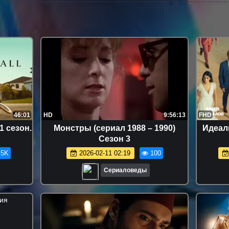
46:01
HD
9:56:13
FHD
1 сезон.
Монстры (сериал 1988 – 1990)
Идеаль
Сезон 3
.5K
2026-02-11 02:19
100
Сериаловеды