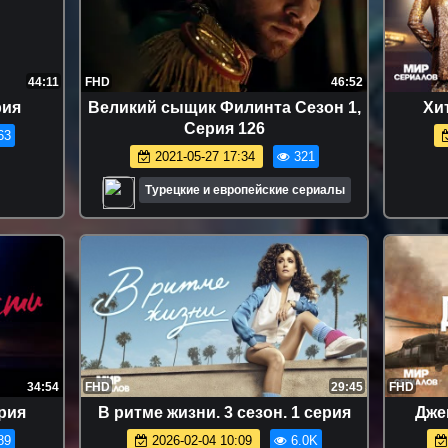
44:11
FHD
46:52
рия
Великий сыщик Филинта Сезон 1,
Xит
Серия 126
63
2021-05-27 17:34
321
Турецкие и европейские сериалы
34:54
FHD
29:45
FHD
ерия
В ритме жизни. 3 сезон. 1 серия
Джeк
89
2026-02-04 10:09
6.0K