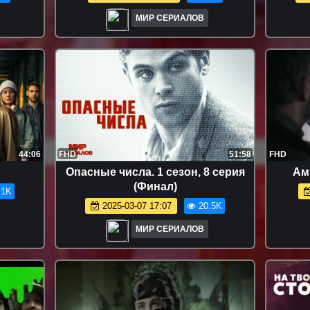
МИР СЕРИАЛОВ
44:06
FHD
51:58
FHD
Опасные числа. 1 сезон, 8 серия
Амн
(Финал)
.1K
2025-03-07 17:07
20.5K
МИР СЕРИАЛОВ