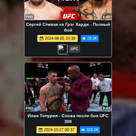
FHD
4:40
Сергей Спивак vs Грэг Харди - Полный
бой
2024-08-05 23:39
28.0K
UFC
FHD
3:40
Илия Топурия - Слова после боя UFC
308
2024-10-27 00:37
328.0K