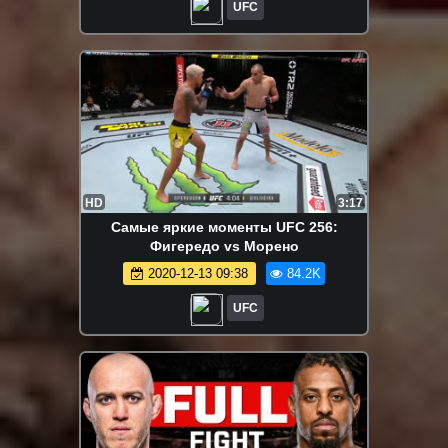
UFC
HD
3:17
Самые яркие моменты UFC 256:
Фигередо vs Морено
2020-12-13 09:38
84.2K
UFC