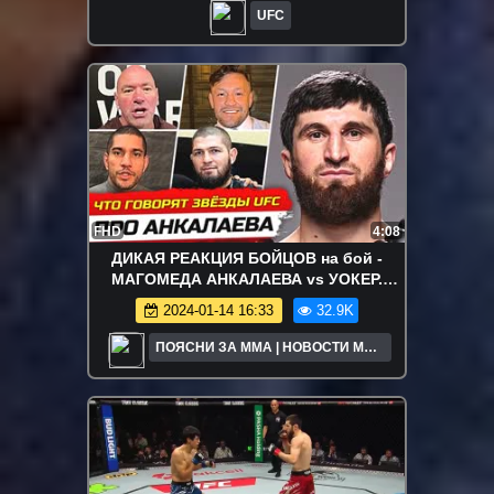
UFC
FHD
4:08
ДИКАЯ РЕАКЦИЯ БОЙЦОВ на бой -
МАГОМЕДА АНКАЛАЕВА vs УОКЕР.
БОЙЦЫ UFC ПРО АНКАЛАЕВА/
2024-01-14 16:33
32.9K
НОВОСТИ ММА
ПОЯСНИ ЗА ММА | НОВОСТИ MMA
UFC