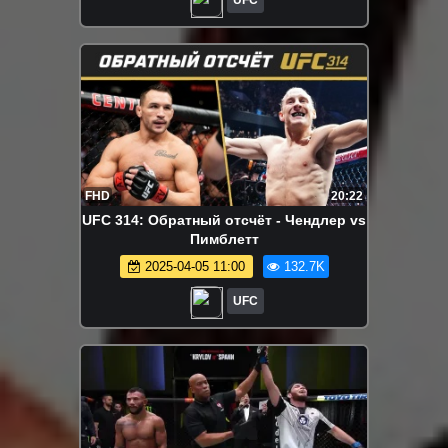
FHD
20:22
UFC 314: Обратный отсчёт - Чендлер vs
Пимблетт
2025-04-05 11:00
132.7K
UFC