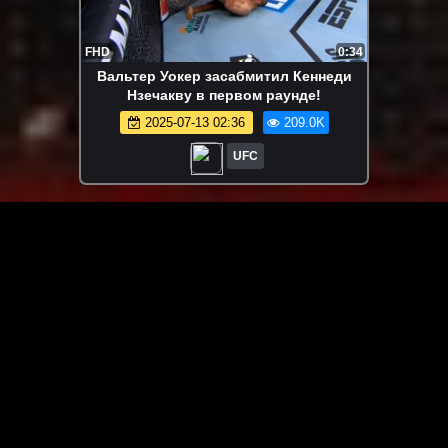
FHD
0:34
Вальтер Уокер засабмитил Кеннеди
Нзечакву в первом раунде!
2025-07-13 02:36
209.0K
UFC
ЗАГРУЗИТЬ ЕЩЁ ВИДЕО
О сайте
Специально для Вас мы отобрали вручную самое лучшее