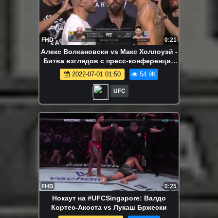
FHD
0:21
Алекс Волкановски vs Макс Холлоуэй -
Битва взглядов с пресс-конференции
перед UFC 276
2022-07-01 01:50
54.9K
UFC
FHD
0:25
Нокаут на #UFCSingapore: Валдо
Кортес-Акоста vs Лукаш Бржески