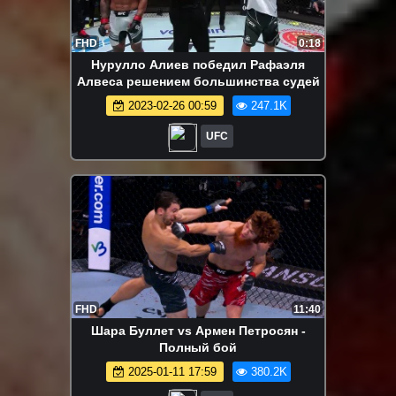
FHD
0:18
Нурулло Алиев победил Рафаэля
Алвеса решением большинства судей
2023-02-26 00:59
247.1K
UFC
FHD
11:40
Шара Буллет vs Армен Петросян -
Полный бой
2025-01-11 17:59
380.2K