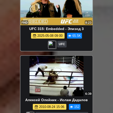
FHD
8:23
UFC 315: Embedded - Эпизод 3
2025-05-08 09:00
65.5K
UFC
6:39
Алексей Олейник - Ислам Дадалов
2010-08-24 15:06
152