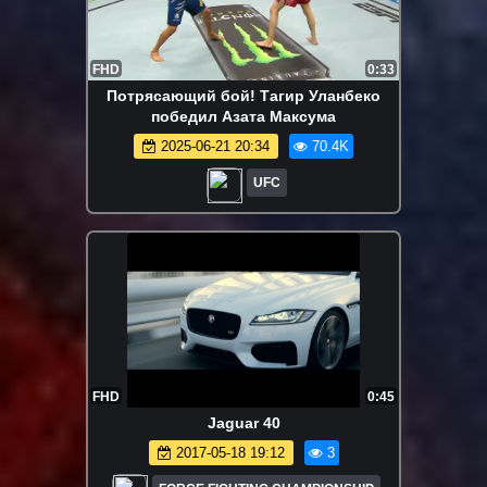
FHD
0:33
Потрясающий бой! Тагир Уланбеко
победил Азата Максума
2025-06-21 20:34
70.4K
UFC
FHD
0:45
Jaguar 40
2017-05-18 19:12
3