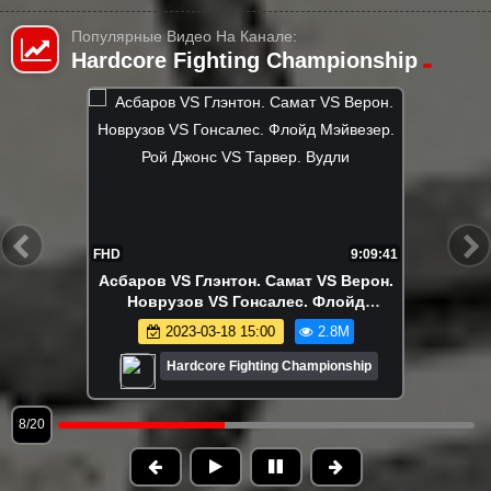
Популярные Видео На Канале:
Hardcore Fighting Championship
FHD
5:08:19
Самат VS Мартин. Золотой VS Думанов.
Лендруш VS Хантер. ЗВЁЗДЫ ПЕРВОГО
СЕЗОНА ГРАН-ПРИ. Асбаров
2023-02-24 17:55
2.8M
Hardcore Fighting Championship
9/20