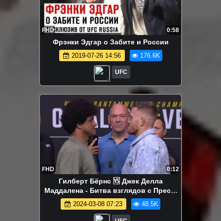
FHD
0:58
Фрэнки Эдгар о Забите и России
2019-07-26 14:56
176.6K
UFC
FHD
0:12
Гилберт Бёрнс 🆚 Джек Делла
Маддалена - Битва взглядов с Пресс-
конференции перед UFC 299
2024-03-08 07:23
48.5K
UFC