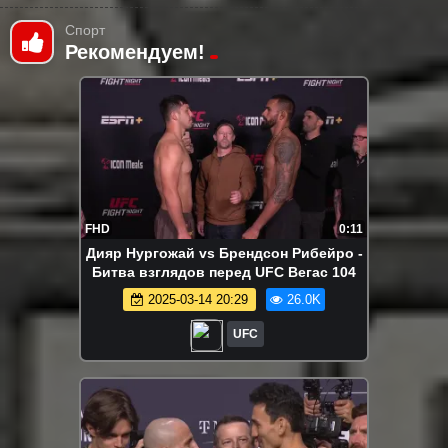
Спорт
Рекомендуем!
FHD
0:11
Дияр Нургожай vs Брендсон Рибейро -
Битва взглядов перед UFC Вегас 104
2025-03-14 20:29
26.0K
UFC