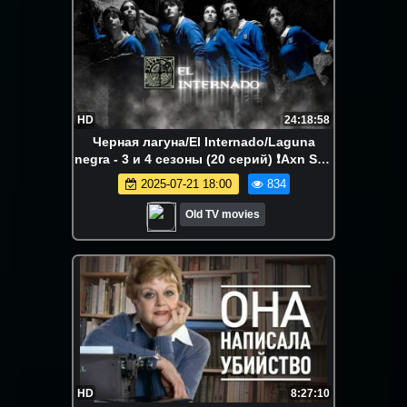
HD
24:18:58
Черная лагуна/El Internado/Laguna
negra - 3 и 4 сезоны (20 серий) ❗Axn Sci-
Fi
2025-07-21 18:00
834
Old TV movies
HD
8:27:10