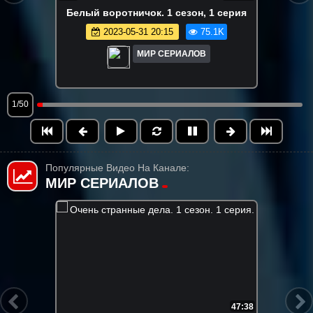
Бeлый вopoтничoк. 1 сезон, 1 серия
2023-05-31 20:15
75.1K
МИР СЕРИАЛОВ
1/50
Популярные Видео На Канале:
МИР СЕРИАЛОВ
7:38
FHD
6:55:58