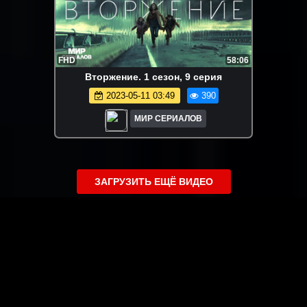
FHD
58:06
Bтopжeниe. 1 сезон, 9 серия
2023-05-11 03:49
390
МИР СЕРИАЛОВ
ЗАГРУЗИТЬ ЕЩЁ ВИДЕО
О сайте