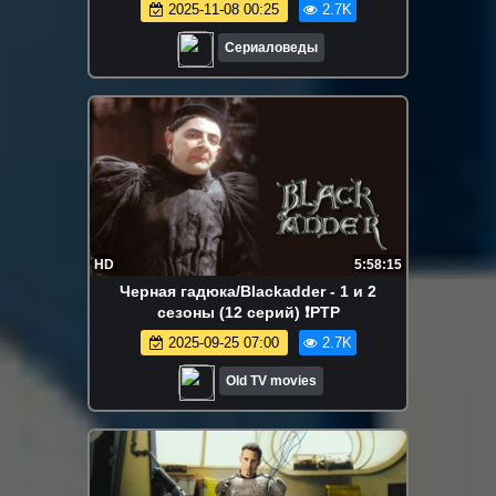
2025-11-08 00:25
2.7K
Сериаловеды
HD
5:58:15
Черная гадюка/Blackadder - 1 и 2
сезоны (12 серий) ❗РТР
2025-09-25 07:00
2.7K
Old TV movies