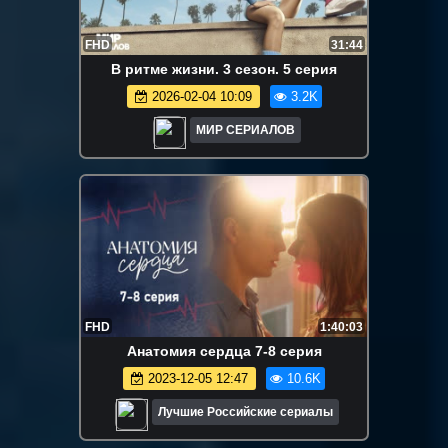
FHD
31:44
В ритме жизни. 3 сезон. 5 серия
2026-02-04 10:09
3.2K
МИР СЕРИАЛОВ
FHD
1:40:03
Aнатомия cердцa 7-8 серия
2023-12-05 12:47
10.6K
Лучшие Российские сериалы