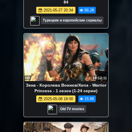
84
2021-05-27 20:34
66.2K
Турецкие и европейские сериалы
HD
16:12:11
Зена - Королева Воинов/Xena - Warrior
Princess - 1 сезон (1-24 серии)
2025-05-08 18:00
15.8K
Old TV movies