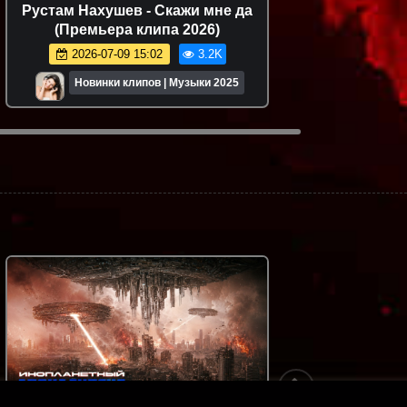
ATEEZ - BAD
Enrasta
2026-06-26 08:00
13.8K
Fantasy Muse
FHD
1:27:08
FHD