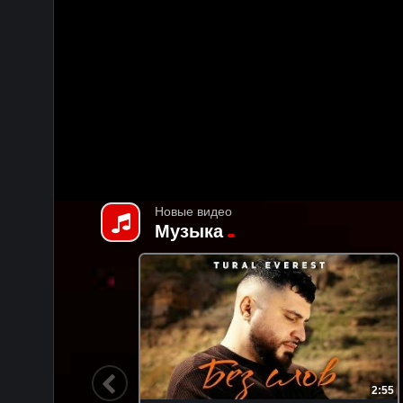
Новые видео
Музыка
2:59
2:18