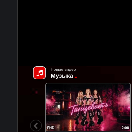
Новые видео
Музыка
2:44
FHD
3:08