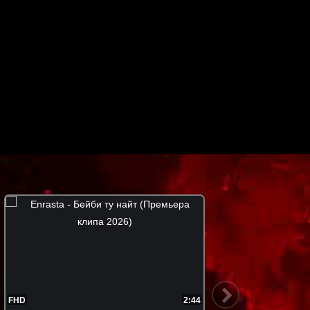
FHD
2:50
FHD