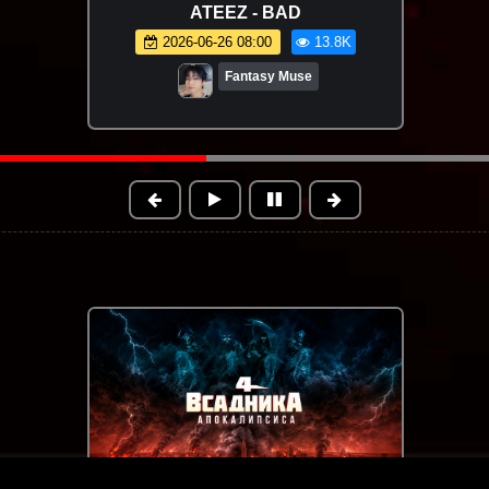
Ислам Итляшев - Ай да она
(Премьера клипа 2026)
2026-06-18 15:43
18.8K
Новинки клипов | Музыки 2025
FHD
1:25:17