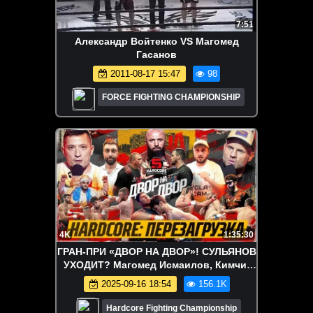
7:51
Александр Войтенко VS Магомед
Гасанов
2011-08-17 15:47
98
FORCE FIGHTING CHAMPIONSHIP
4K
1:35:30
ГРАН-ПРИ «ДВОР НА ДВОР»! СУЛЬЯНОВ
УХОДИТ? Магомед Исмаилов, Кимчи,
Тимур Никулин и Азамат Бостанов!
2025-09-16 18:54
156.1K
Hardcore Fighting Championship