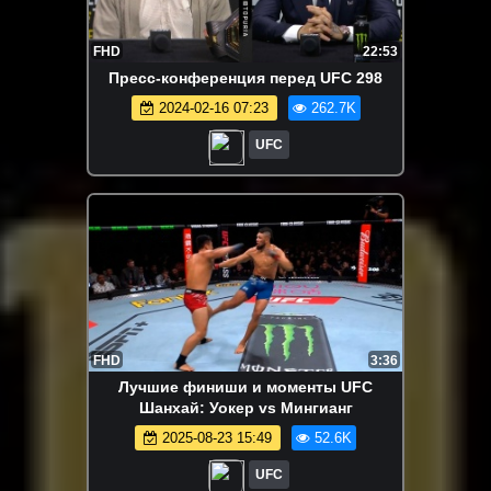
FHD
22:53
Пресс-конференция перед UFC 298
2024-02-16 07:23
262.7K
UFC
FHD
3:36
Лучшие финиши и моменты UFC
Шанхай: Уокер vs Мингианг
2025-08-23 15:49
52.6K
UFC