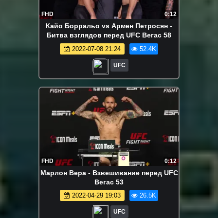
FHD
0:12
Кайо Борральо vs Армен Петросян -
Битва взглядов перед UFC Вегас 58
2022-07-08 21:24
52.4K
UFC
FHD
0:12
Марлон Вера - Взвешивание перед UFC
Вегас 53
2022-04-29 19:03
26.5K
UFC