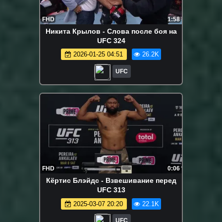
FHD
1:58
Никита Крылов - Слова после боя на
UFC 324
2026-01-25 04:51
26.2K
UFC
FHD
0:06
Кёртис Блэйдс - Взвешивание перед
UFC 313
2025-03-07 20:20
22.1K
UFC