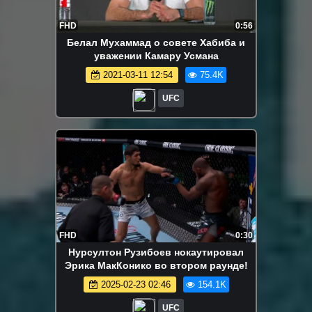
FHD
0:56
Белал Мухаммад о совете Хабиба и
уважении Камару Усмана
2021-03-11 12:54
75.4K
UFC
FHD
0:30
Нурсултон Рузибоев нокаутировал
Эрика МакКонико во втором раунде!
2025-02-23 02:46
154.1K
UFC