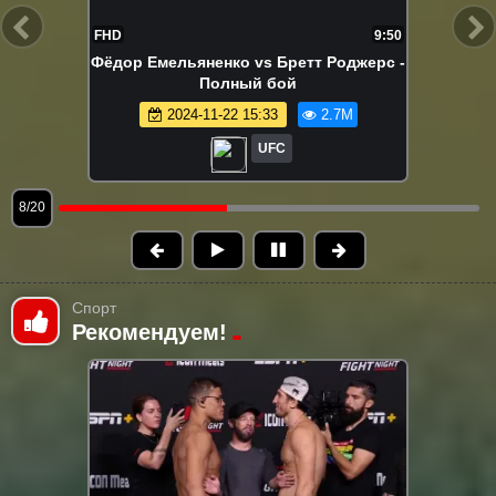
FHD
0:32
Сергей Павлович финишировал
Деррика Льюиса в начале первого
раунда!
2022-07-31 06:21
2.6M
UFC
9/20
Спорт
Рекомендуем!