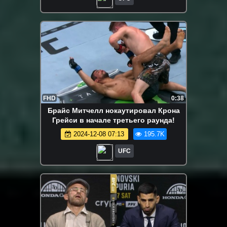
FHD
0:38
Брайс Митчелл нокаутировал Крона
Грейси в начале третьего раунда!
2024-12-08 07:13
195.7K
UFC