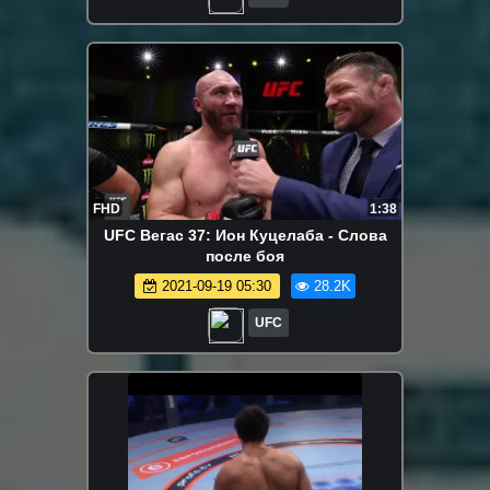
FHD
1:38
UFC Вегас 37: Ион Куцелаба - Слова
после боя
2021-09-19 05:30
28.2K
UFC