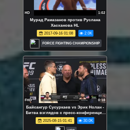
HD
1:02
Мурад Рамазанов против Руслана
Хасханова HL
2017-09-16 01:08
2.0K
FORCE FIGHTING CHAMPIONSHIP
FHD
0:18
Байсангур Сусуркаев vs Эрик Нолан -
Битва взглядов с пресс-конференции
перед UFC 319
2025-08-15 01:41
30.0K