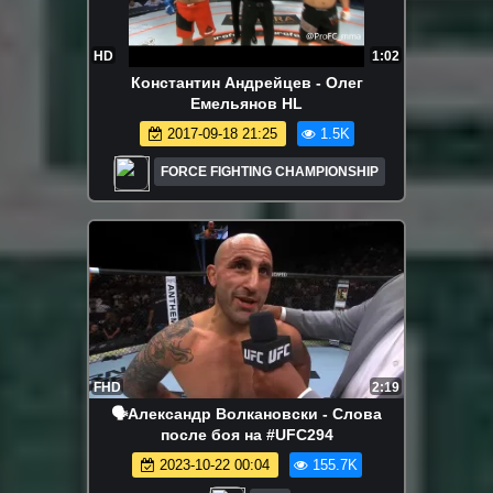
HD
1:02
Константин Андрейцев - Олег
Емельянов HL
2017-09-18 21:25
1.5K
FORCE FIGHTING CHAMPIONSHIP
FHD
2:19
🗣Александр Волкановски - Слова
после боя на #UFC294
2023-10-22 00:04
155.7K