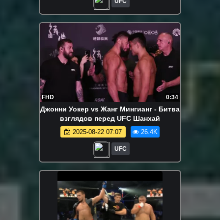
UFC
FHD
0:34
Джонни Уокер vs Жанг Мингианг - Битва
взглядов перед UFC Шанхай
2025-08-22 07:07
26.4K
UFC