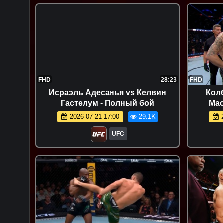
FHD
28:23
FHD
Исраэль Адесанья vs Келвин
Кол
Гастелум - Полный бой
Мас
2026-07-21 17:00
29.1K
2
UFC