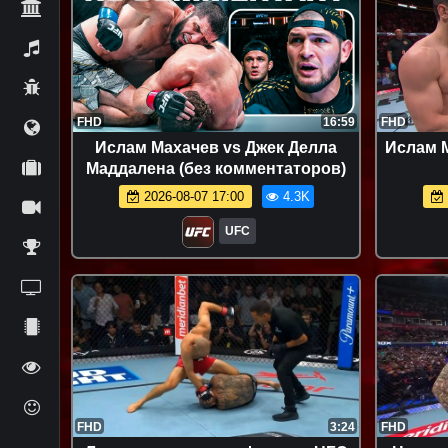
FHD
16:59
FHD
Ислам Махачев vs Джек Делла
Ислам М
Маддалена (без комментаторов)
2026-08-07 17:00
4.3K
UFC
FHD
3:24
FHD