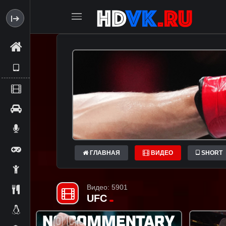
ГЛАВНАЯ
ВИДЕО
SHORT
Видео: 5901
UFC