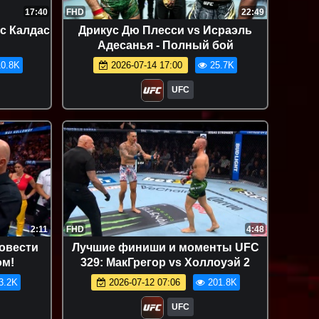
17:40
FHD
22:49
с Калдас
Дрикус Дю Плесси vs Исраэль
Адесанья - Полный бой
0.8K
2026-07-14 17:00
25.7K
UFC
2:11
FHD
4:48
овести
Лучшие финиши и моменты UFC
ом!
329: МакГрегор vs Холлоуэй 2
3.2K
2026-07-12 07:06
201.8K
UFC