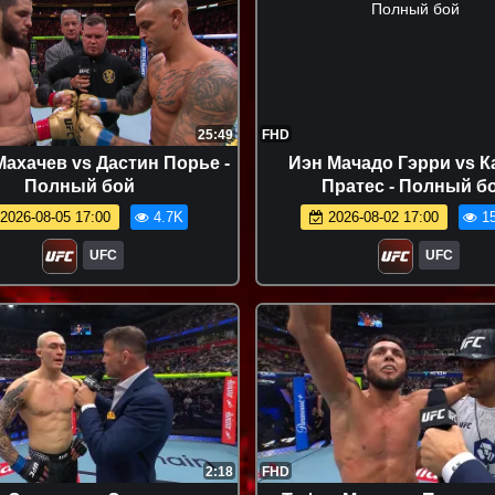
25:49
FHD
ахачев vs Дастин Порье -
Иэн Мачадо Гэрри vs К
Полный бой
Пратес - Полный б
2026-08-05 17:00
4.7K
2026-08-02 17:00
15
UFC
UFC
2:18
FHD