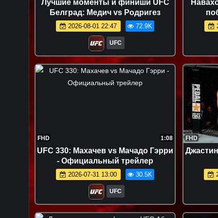
Лучшие моменты и финиши UFC
Навахо
Белград: Медич vs Родригез
по
2026-08-01 22:47
72.9K
2
UFC
FHD
1:08
FHD
UFC 330: Махачев vs Мачадо Гэрри
Джастин
- Официальный трейлер
2026-07-31 13:00
30.5K
2
UFC