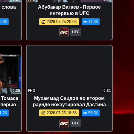
 слова
Абубакар Вагаев - Первое
интервью в UFC
0.3K
2026-07-25 20:03
14.3K
UFC
0:35
FHD
0:31
 Томаса
Мухаммад Саидов во втором
 перыом
раунде нокаутировал Дастина
Джейкоби!
1.2K
2026-07-25 18:38
53.5K
UFC