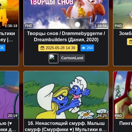
1:36:18
FHD
1:20:56
FHD
ультики
Творцы снов / Drømmebyggerne /
Зомби
ey |
Dreambuilders (Дания, 2020)
0K
2025-05-28 14:39
264
CartoonLand
20:19
24:25
FHD
ью (♥
16. Ненастоящий смурф. Малыш
Пинг
ики для
смурф (Смурфики ♥) Мультики все