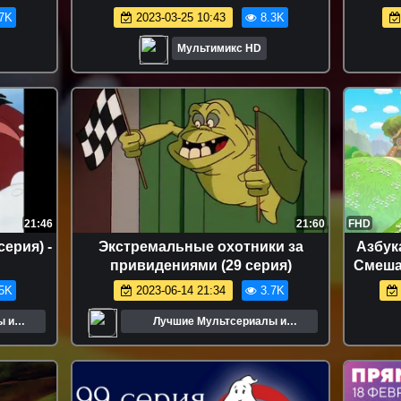
й disney
серии сезоны для детей
7K
2023-03-25 10:43
8.3K
мультсериалы дисней disney
сериалы Netflix
Мультимикс HD
21:46
21:60
FHD
серия) -
Экстремальные охотники за
Азбук
привидениями (29 серия)
Смеша
5K
2023-06-14 21:34
3.7K
ы и
Лучшие Мультсериалы и
Мультфильмы