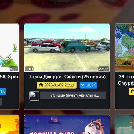
5:30
FHD
22:36
 56. Хрю
Том и Джерри: Сказки (25 серия)
36. То
Смурф
2023-01-09 21:11
10.9K
♥
.1K
муль
Лучшие Мультсериалы и
Мультфильмы