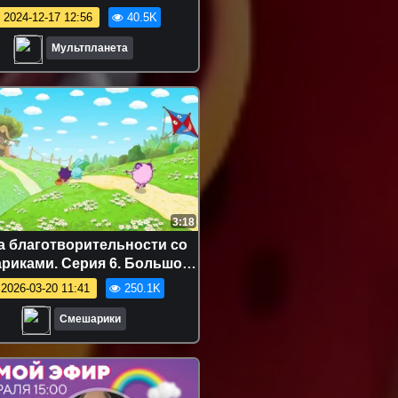
2024-12-17 12:56
40.5K
Мультпланета
3:18
а благотворительности со
риками. Серия 6. Большое
дело Карыча
2026-03-20 11:41
250.1K
Смешарики