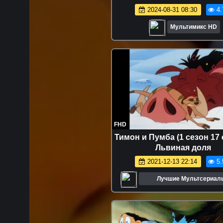
детей мультсериалы дисне
2024-08-31 08:30
4.
Netflix
Мультимикс HD
FHD
Тимон и Пумба (1 сезон 17 
Львиная доля
2021-12-13 22:14
5.
Лучшие Мультсериал
Мультфильмы