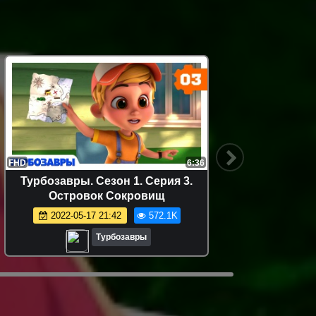
FHD
6:36
FHD
Турбозавры. Сезон 1. Серия 3.
Турбо
Островок Сокровищ
С
2022-05-17 21:42
572.1K
2
Турбозавры