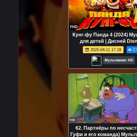
FHD
Кунг-фу Панда 4 (2024) М
для детей | Дисней Disn
Сериалы Netflix
2025-04-11 17:18
2.
Мультимикс HD
HD
62. Партнёры по несчаст
Гуфи и его команда) Мульт