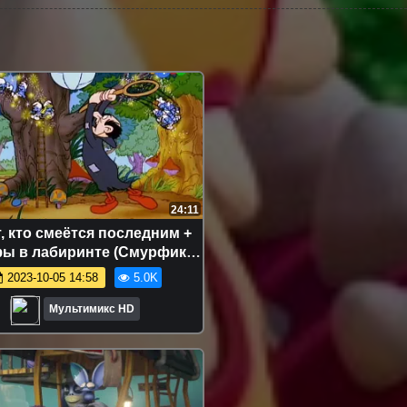
24:11
т, кто смеётся последним +
ы в лабиринте (Смурфики
) Мультики для детей
2023-10-05 14:58
5.0K
тсериалы дисней disney
сериалы Netflix
Мультимикс HD