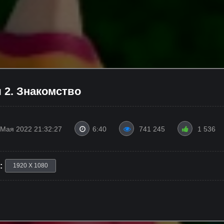
 2. Знакомство
 Мая 2022 21:32:27
6:40
741 245
1 536
:
1920 X 1080