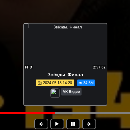
1:09:06
FHD
2:03:2
пуск.
Звёзды 2. Фестиваль. 2 выпуск
вва
2025-08-31 21:25
28.7M
29.3M
VK Видео