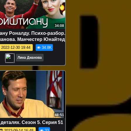
34:08
ну Роналду. Психо-разбор.
ианова. Манчестер Юнайтед
2022-12-30 19:44
34.8K
Лина Дианова
48:51
 деталях. Сезон 5. Серия 51
2023-09-14 16:48
33