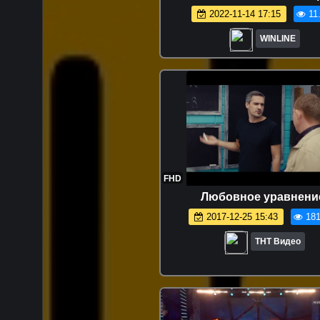
МАТЧ ТВ, РПЛ | Игорь Зна
2022-11-14 17:15
11
WINLINE
FHD
Любовное уравнени
2017-12-25 15:43
181
ТНТ Видео