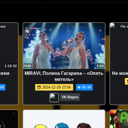
1:10:32
FHD
3:04
сеем
MIRAVI, Полина Гагарина – «Опять
Не мож
метель»
3M
2024-12-29 23:56
86.9K
VK Видео