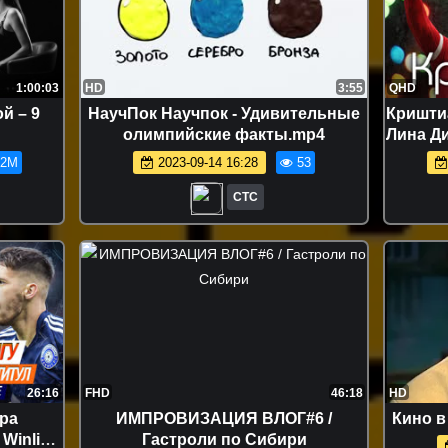
1:00:03
HD
3:55
QHD
й – 9
НаучПок Научпок - Удивительные
Криштиа
олимпийские факты.mp4
Лина Д
.2M
2023-09-14 16:28
53
СТС
26:16
FHD
46:18
HD
ура
ИМПРОВИЗАЦИЯ ВЛОГ#6 /
Кино в
Winline,
Гастроли по Сибири