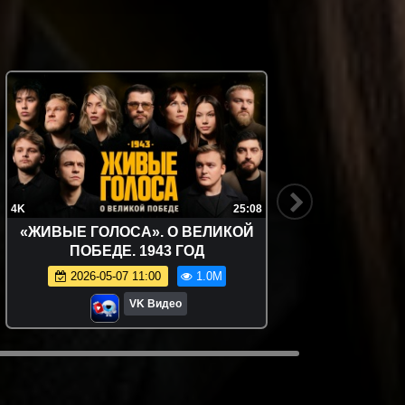
4K
25:08
4K
«ЖИВЫЕ ГОЛОСА». О ВЕЛИКОЙ
«ЖИВЫ
ПОБЕДЕ. 1943 ГОД
2026-05-07 11:00
1.0M
VK Видео