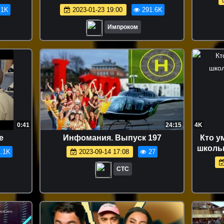
менский
.1K
2023-01-23 19:00
291.6K
Импроком
0:41
24:15
4K
е
Инфомания. Выпуск 197
Кто у
школьн
.1K
2023-09-14 17:08
27
СТС