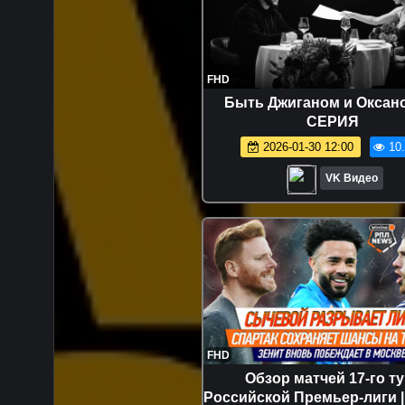
FHD
Быть Джиганом и Оксано
СЕРИЯ
2026-01-30 12:00
10
VK Видео
FHD
Обзор матчей 17-го т
Российской Премьер-лиги | 