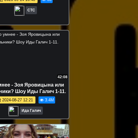
СТС
42:08
мнее - Зоя Яровицына или
ики? Шоу Иды Галич 1-11.
2024-08-27 12:21
3.4M
Ида Галич