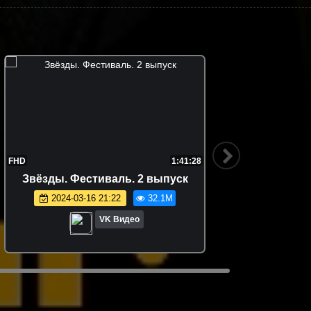
9
FHD
1:13:11
Звёзды. Дуэль. 6 выпуск. Джиган
VS Мигель
2024-04-27 14:20
27.8M
VK Видео