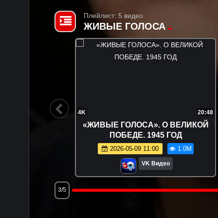
Плейлист: 5 видео
ЖИВЫЕ ГОЛОСА
23:38
4K
20:48
ЕЛИКОЙ
«ЖИВЫЕ ГОЛОСА». О ВЕЛИКОЙ
ПОБЕДЕ. 1945 ГОД
.0M
2026-05-09 11:00
1.0M
VK Видео
3/5