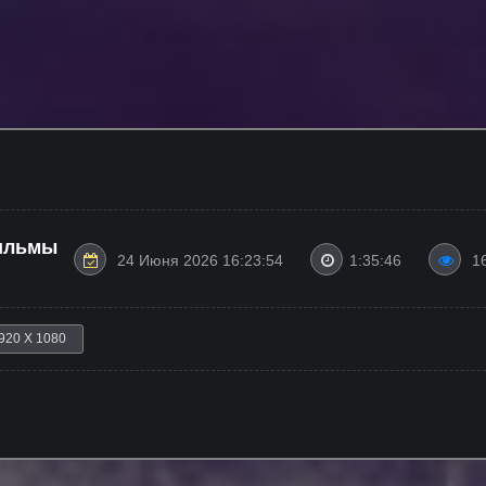
Фильмы
24 Июня 2026 16:23:54
1:35:46
1
920 X 1080