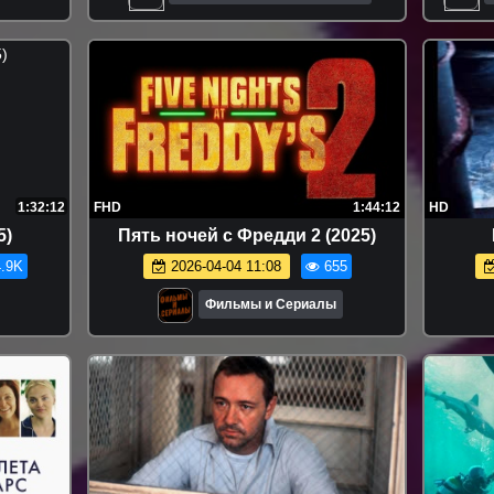
1:32:12
FHD
1:44:12
HD
5)
Пять ночей с Фредди 2 (2025)
.9K
2026-04-04 11:08
655
Фильмы и Сериалы