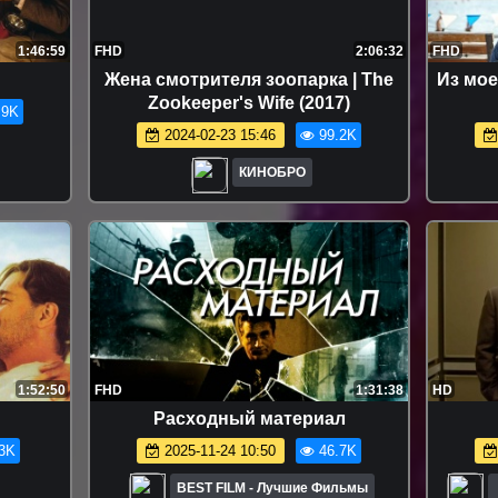
1:46:59
FHD
2:06:32
FHD
Жена смотрителя зоопарка | The
Из мое
Zookeeper's Wife (2017)
.9K
2024-02-23 15:46
99.2K
КИНОБРО
1:52:50
FHD
1:31:38
HD
Расходный материал
3K
2025-11-24 10:50
46.7K
BEST FILM - Лучшие Фильмы