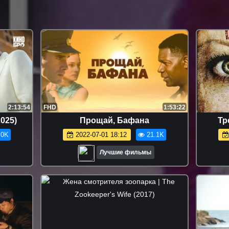
2:13:54
FHD
1:53:22
2025)
Прощай, Бафана
Тр
.0K
2022-07-01 18:12
21.1K
Лучшие фильмы