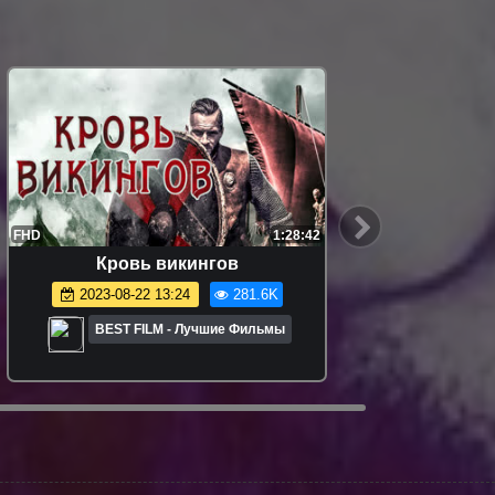
FHD
1:28:42
FHD
Кровь викингов
Пу
2023-08-22 13:24
281.6K
2
BEST FILM - Лучшие Фильмы