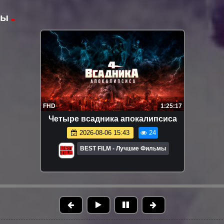
мы
FHD
1:25:17
Четыре всадника апокалипсиса
2026-08-06 15:43
24
BEST FILM - Лучшие Фильмы