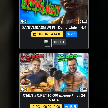
FHD
24:13
ЗАПИЛИВАЕМ Wi Fi - Dying Light - №4
2023-07-24 14:08
221
ФРОСТ
FHD
56:17
СЪЕЛ и СЖЕГ 10.000 калорий - за 24
ЧАСА
2024-09-09 19:00
48.5K