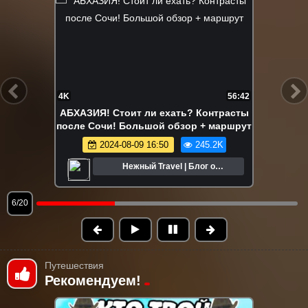
FHD
59:53
БАЛИ! Не допускай ошибок, планируй
поездку правильно! Убуд, Амед,
восхождение на Батур и др
2025-02-07 14:10
243.3K
Нежный Travel | Блог о
путешествиях
7/20
Путешествия
Рекомендуем!