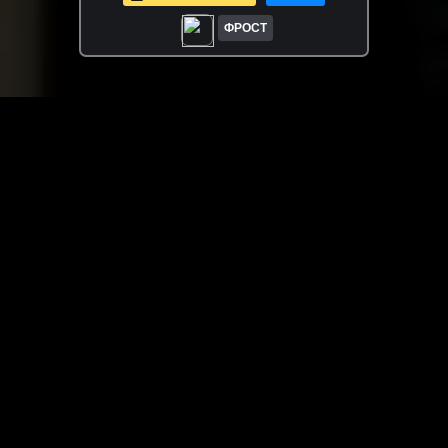
ФРОСТ
ЗАГРУЗИТЬ ЕЩЁ ВИДЕО
О сайте
Специально для Вас мы отобрали вручную самое лучшее
видео! Смотрите видео онлайн на HDVK.ru. Смотреть
онлайн фильмы и сериалы бесплатно, музыкальные
клипы, новости мира и кино, обзоры мобильных
устройств. Мультфильмы, аниме, дорамы смотреть
онлайн бесплатно!