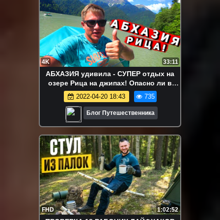
4K
33:11
АБХАЗИЯ удивила - СУПЕР отдых на
озере Рица на джипах! Опасно ли в
Абхазии?
2022-04-20 18:43
735
Блог Путешественника
FHD
1:02:52