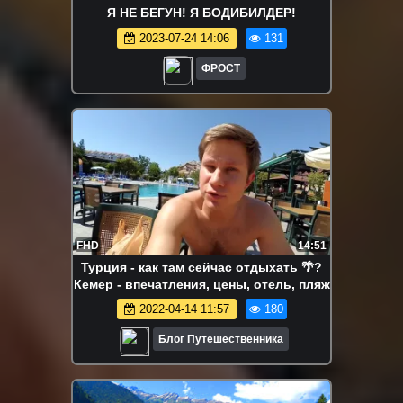
Я НЕ БЕГУН! Я БОДИБИЛДЕР!
2023-07-24 14:06
131
ФРОСТ
FHD
14:51
Турция - как там сейчас отдыхать 🌴?
Кемер - впечатления, цены, отель, пляж
2022-04-14 11:57
180
Блог Путешественника