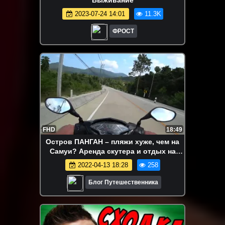
Выживание
2023-07-24 14:01
11.3K
ФРОСТ
FHD
18:49
Остров ПАНГАН – пляжи хуже, чем на
Самуи? Аренда скутера и отдых на
райском острове в Таиланде
2022-04-13 18:28
258
Блог Путешественника