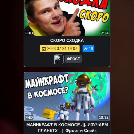
FHD
2:34
СКОРО СХОДКА
2023-07-24 14:07
19
ФРОСТ
FHD
18:32
МАЙНКРАФТ В КОСМОСЕ -||- ИЗУЧАЕМ
ПЛАНЕТУ -||- Фрост и Снейк