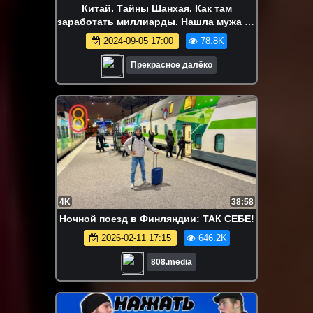
Китай. Тайны Шанхая. Как там
заработать миллиарды. Нашла мужа на
рынке невест
2024-09-05 17:00
78.8K
Прекрасное далёко
4K
38:58
Ночной поезд в Финляндии: ТАК СЕБЕ!
2026-02-11 17:15
646.2K
808.media