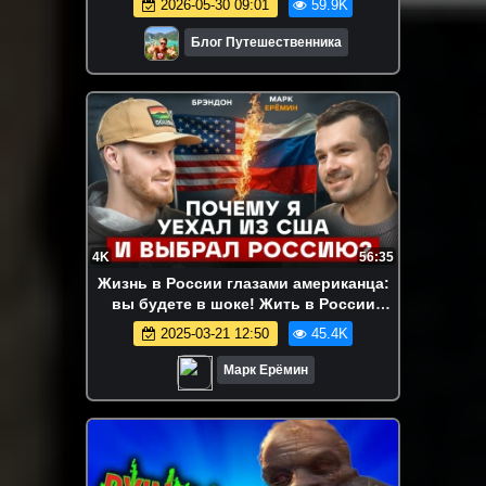
2026-05-30 09:01
59.9K
Блог Путешественника
4K
56:35
Жизнь в России глазами американца:
вы будете в шоке! Жить в России
лучше, чем в США? Как американцы
2025-03-21 12:50
45.4K
относятся к Трампу?
Марк Ерёмин