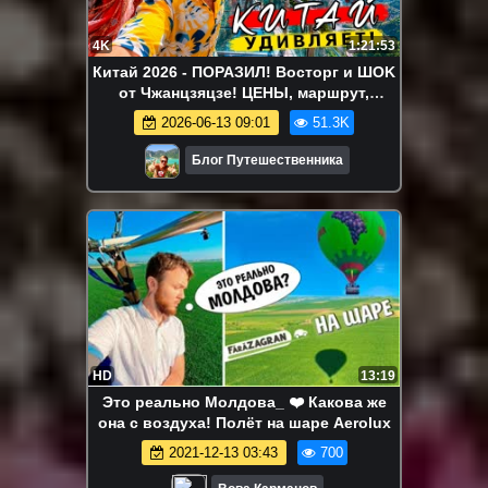
4K
1:21:53
Китай 2026 - ПОРАЗИЛ! Восторг и ШOK
от Чжанцзяцзе! ЦЕНЫ, маршрут,
советы.
2026-06-13 09:01
51.3K
Блог Путешественника
HD
13:19
Это реально Молдова_ ❤️ Какова же
она с воздуха! Полёт на шаре Aerolux
2021-12-13 03:43
700