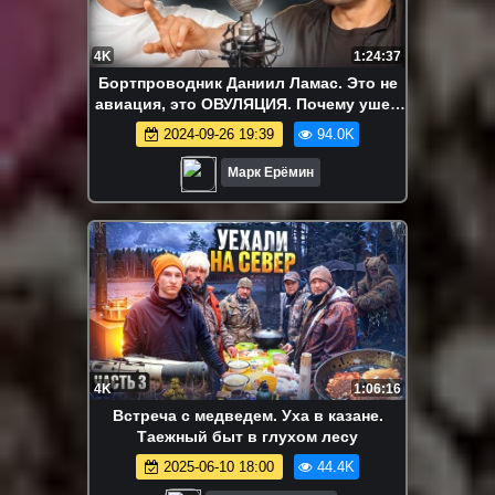
4K
1:24:37
Бортпроводник Даниил Ламас. Это не
авиация, это ОВУЛЯЦИЯ. Почему ушел
из Аэрофлота?
2024-09-26 19:39
94.0K
Марк Ерёмин
4K
1:06:16
Встреча с медведем. Уха в казане.
Таежный быт в глухом лесу
2025-06-10 18:00
44.4K