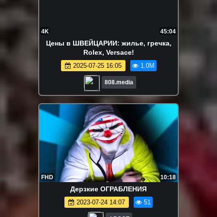
4K
45:04
Цены в ШВЕЙЦАРИИ: жилье, гречка,
Rolex, Versace!
2025-07-25 16:05
1.0M
808.media
FHD
10:18
Дерзкие ОГРАБЛЕНИЯ
2023-07-24 14:07
51