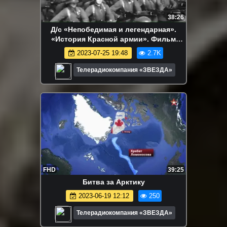
38:26
Д/с «Непобедимая и легендарная».
«История Красной армии». Фильм
третий
2023-07-25 19:48
2.7K
Телерадиокомпания «ЗВЕЗДА»
FHD
39:25
Битва за Арктику
2023-06-19 12:12
250
Телерадиокомпания «ЗВЕЗДА»