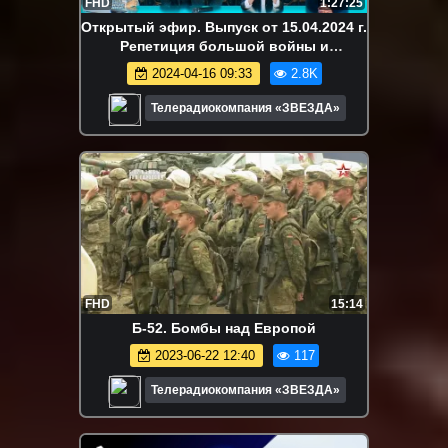
FHD
1:27:25
Открытый эфир. Выпуск от 15.04.2024 г.
Репетиция большой войны и
обогащение Ирана
2024-04-16 09:33
2.8K
Телерадиокомпания «ЗВЕЗДА»
FHD
15:14
Б-52. Бомбы над Европой
2023-06-22 12:40
117
Телерадиокомпания «ЗВЕЗДА»