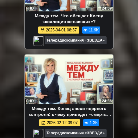
FHD
24:59
Между тем. Что обещает Киеву
«коалиция желающих»?
2025-04-01 08:37
11.9K
Телерадиокомпания «ЗВЕЗДА»
FHD
24:36
Между тем. Конец эпохи ядерного
контроля: к чему приведет «смерть»
ДСНВ?
2026-02-12 09:07
1.3K
Телерадиокомпания «ЗВЕЗДА»