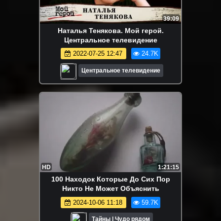
39:09
Наталья Тенякова. Мой герой.
Центральное телевидение
2022-07-25 12:47
24.7K
Центральное телевидение
HD
1:21:15
100 Находок Которые До Сих Пор
Никто Не Может Объяснить
2024-10-06 11:18
59.7K
Тайны | Чудо рядом