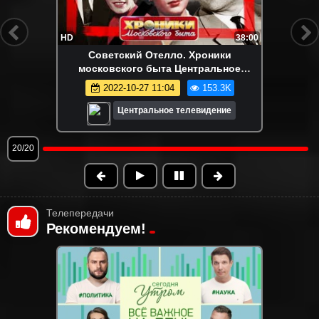
HD
38:02
Сумасшедший бизнес. Девяностые (90-
е). Центральное телевидение
2023-07-19 12:29
874.9K
Центральное телевидение
1/20
Телепередачи
Рекомендуем!