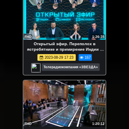
FHD
1:26:35
Открытый эфир. Переполох в
ястребятнике и примирение Индии с
Китаем
2023-08-29 17:23
167
Телерадиокомпания «ЗВЕЗДА»
FHD
1:20:12