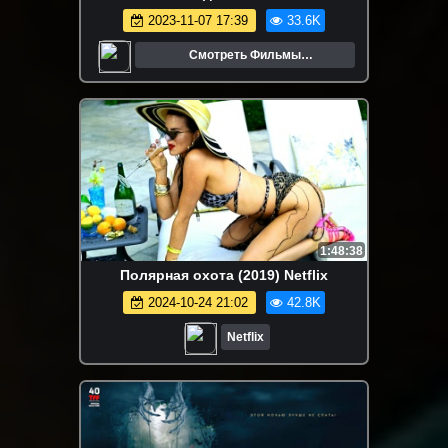
2023-11-07 17:39
33.6K
Смотреть Фильмы
Онлайн.Трейлеры.Кино.
1:48:38
Полярная охота (2019) Netflix
2024-10-24 21:02
42.8K
Netflix