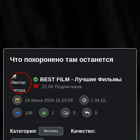
Что похоронено там останется
BEST FILM - Лучшие Фильмы
22.0K
Подписчиков
24 Июня 2026 16:23:09
1:34:15
148
1
0
0
Категория:
Качество:
Фильмы