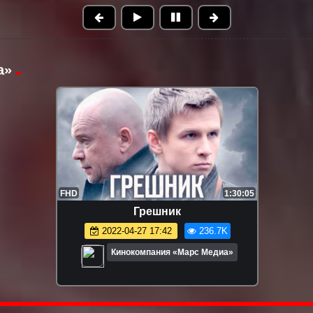
а»
FHD
48:04
Ивановы. Часть 1
2022-04-28 00:04
107.7K
Кинокомпания «Марс Медиа»