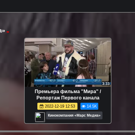
а»
3:33
Премьера фильма "Мира" /
Репортаж Первого канала
2022-12-19 12:53
14.5K
Кинокомпания «Марс Медиа»