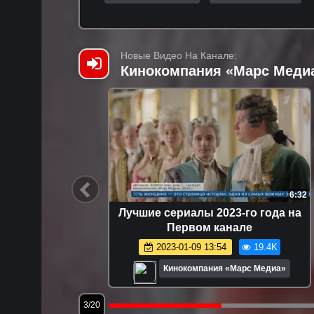
Новые Видео На Канале:
Кинокомпания «Марс Меди
51:30
6:32
я 1
Лучшие сериалы 2023-го года на
Первом канале
.5K
2023-01-09 13:54
19.4K
едиа»
Кинокомпания «Марс Медиа»
3/20