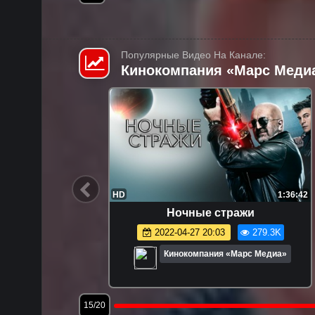
Популярные Видео На Канале:
Кинокомпания «Марс Меди
47:08
FHD
1:40:12
езон 1.
Землетрясение
2022-04-27 18:36
162.5K
8.1K
Кинокомпания «Марс Медиа»
едиа»
18/20