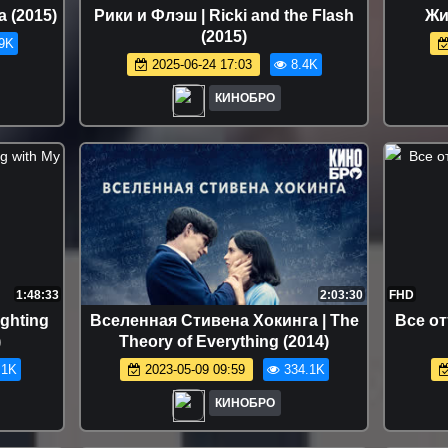
a (2015)
Рики и Флэш | Ricki and the Flash
Жиз
(2015)
9K
2025-06-24 17:03
8.4K
КИНОБРО
1:48:33
2:03:30
FHD
ghting
Вселенная Стивена Хокинга | The
Все от
)
Theory of Everything (2014)
.1K
2023-05-09 09:59
334.1K
КИНОБРО