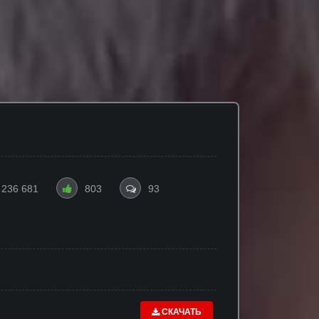
236 681
803
93
СКАЧАТЬ