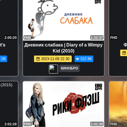
2:00:20
FHD
1:32:37
FHD
t's
Дневник слабака | Diary of a Wimpy
Ф
Kid (2010)
.0K
2023-11-09 22:30
522.8K
КИНОБРО
2:02:28
FHD
1:41:30
FHD