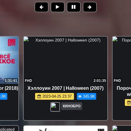
1:31:41
FHD
2:01:35
FHD
r (2018)
Хэллоуин 2007 | Halloween (2007)
Пороч
w
.8K
2023-04-25 23:37
345.9K
КИНОБРО