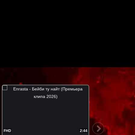
FHD
2:50
FHD