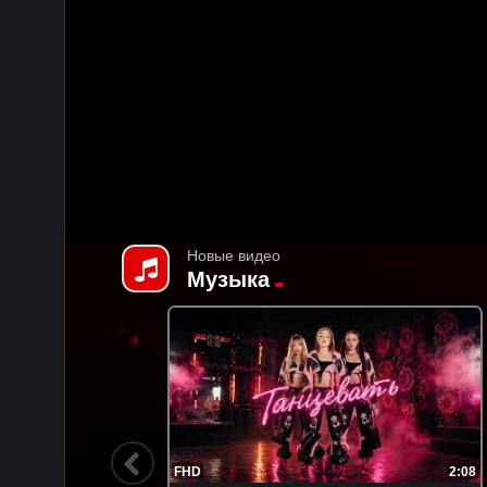
Новые видео
Музыка
2:44
FHD
3:08