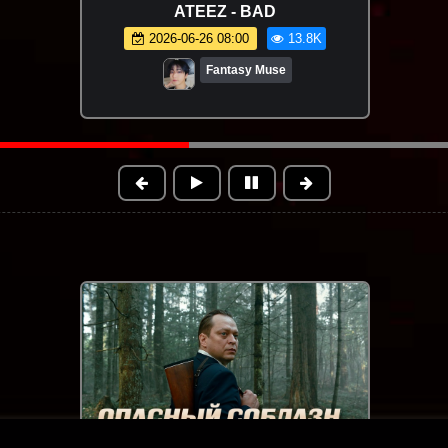
Ислам Итляшев - Ай да она
(Премьера клипа 2026)
2026-06-18 15:43
18.8K
Новинки клипов | Музыки 2025
FHD
1:34:38