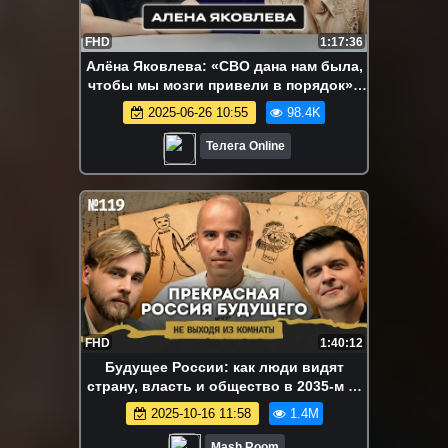
FHD
1:17:36
Алёна Яковлева: «СВО дана нам была,
чтобы мы мозги привели в порядок» /
Сорян, это подкаст
2025-06-26 10:55
98.4K
Телега Online
FHD
1:40:12
Будущее России: как люди видят
страну, власть и общество в 2035-м —
Алексей Токарев || Не выходя из
2025-10-16 11:58
1.4M
комнаты
Mash Room