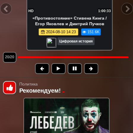
1:00:33
FHD
ена Кинга /
«Человек-амфибия»: исто
ий Пучков
разбор / Егор Яковлев и 
Пучков
151.6K
2025-08-10 10:00
4
тория
Цифровая истор
1/20
Политика
Рекомендуем!