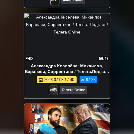
FHD
56:47
Александра Киселёва: Михайлов,
Варанаси, Соррентино / Телега.Подкаст
/ Телега Online
2026-07-03 17:40
67.2K
Телега Online