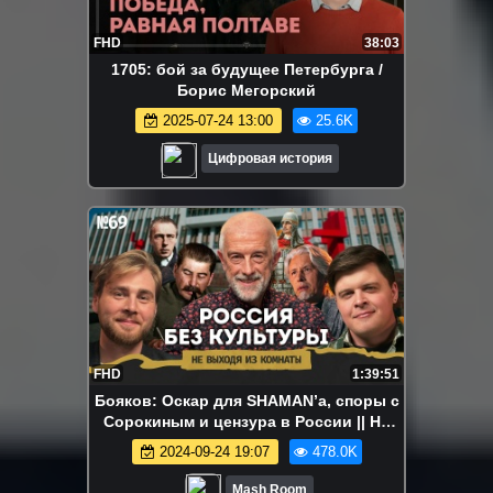
FHD
38:03
1705: бой за будущее Петербурга /
Борис Мегорский
2025-07-24 13:00
25.6K
Цифровая история
FHD
1:39:51
Бояков: Оскар для SHAMAN’a, споры с
Сорокиным и цензура в России || Не
выходя из комнаты
2024-09-24 19:07
478.0K
Mash Room