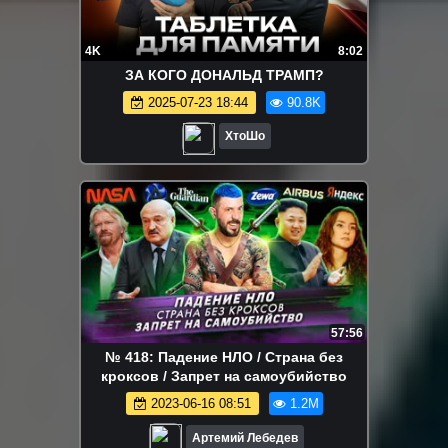
4K
8:02
ЗА КОГО ДОНАЛЬД ТРАМП?
2025-07-23 18:44
90.8K
ХтоШо
57:56
№ 418: Падение НЛО / Страна без
кроксов / Запрет на самоубийство
2023-06-16 08:51
1.2M
Артемий Лебедев