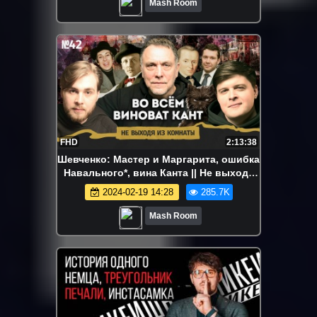
Mash Room
FHD
2:13:38
Шевченко: Мастер и Маргарита, ошибка
Навального*, вина Канта || Не выходя
из комнаты #42
2024-02-19 14:28
285.7K
Mash Room