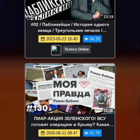
FHD
13:19
#02 / Пабликейшн / История одного
немца / Треугольник печали /
Инстасамка / Телега Online
2023-05-23 16:40
34.2K
Телега Online
FHD
31:36
ПИАР-АКЦИЯ ЗЕЛЕНСКОГО! ВСУ
готовят операцию в Крыму? Какая
стратегия у России? | «Моя правда»
2026-06-11 08:47
41.7K