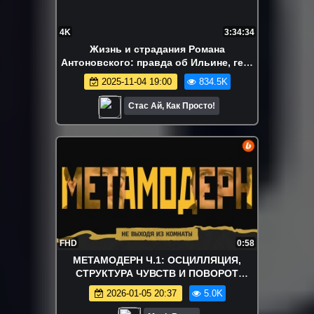
4K
3:34:34
Жизнь и страдания Романа
Антоновского: правда об Ильине, гей-
фанфики, монархизм
2025-11-04 19:00
834.5K
Стас Ай, Как Просто!
FHD
0:58
МЕТАМОДЕРН Ч.1: ОСЦИЛЛЯЦИЯ,
СТРУКТУРА ЧУВСТВ И ПОВОРОТ
ИСТОРИИ || Не выходя из комнаты
2026-01-05 20:37
5.0K