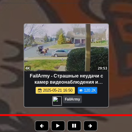
FHD
20:04
FailArmy - Общий провал, который
вы не сможете пропустить!
провалармия.
2025-02-19 17:24
83.7K
FailArmy