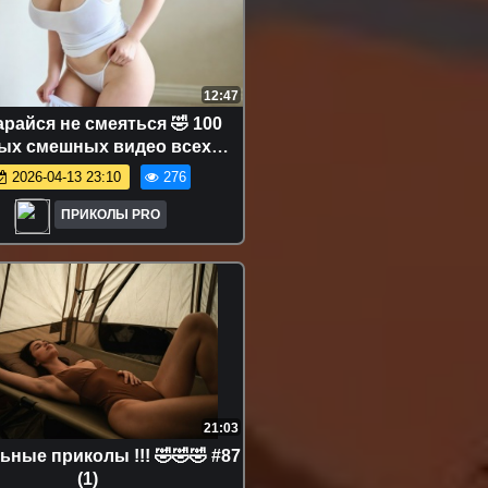
12:47
райся не смеяться 🤣 100
ых смешных видео всех
ен 😂 Сборник смешных
2026-04-13 23:10
276
видео 2026 #26
ПРИКОЛЫ PRO
21:03
ные приколы !!! 🤣🤣🤣 #87
(1)