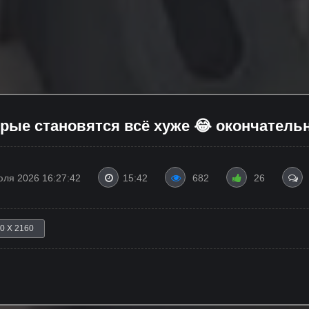
торые становятся всё хуже 😂 окончател
юля 2026 16:27:42
15:42
682
26
0 X 2160