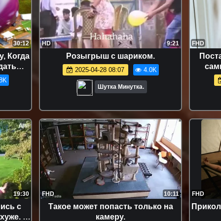
30:12
HD
9:21
FHD
, Когда
Розыгрыш с шариком.
Поста
дать
сам
2025-04-28 08:07
4.0K
врем
8K
Шутка Минутка.
19:30
FHD
10:11
FHD
ись с
Такое может попасть только на
Приколь
хуже. |
камеру.