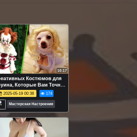
10:17
реативных Костюмов для
уина, Которые Вам Точно
нравятся - Мастерская
2025-05-19 00:38
174
Настроения
Мастерская Настроения