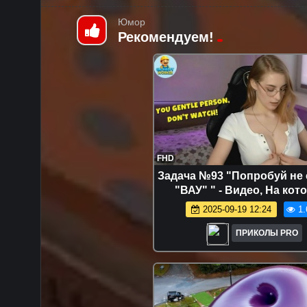
Юмор
Рекомендуем!
FHD
Задача №93 "Попробуй не 
"ВАУ" " - Видео, На кот
Работники Отлично Вып
2025-09-19 12:24
1.
Свою Работу.
ПРИКОЛЫ PRO