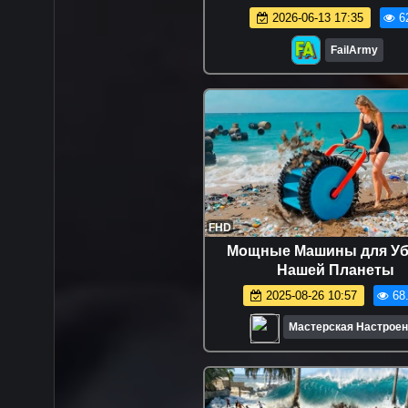
сборник смешных ви
2026-06-13 17:35
6
FailArmy
FHD
Мощные Машины для Уб
Нашей Планеты
2025-08-26 10:57
68
Мастерская Настроен