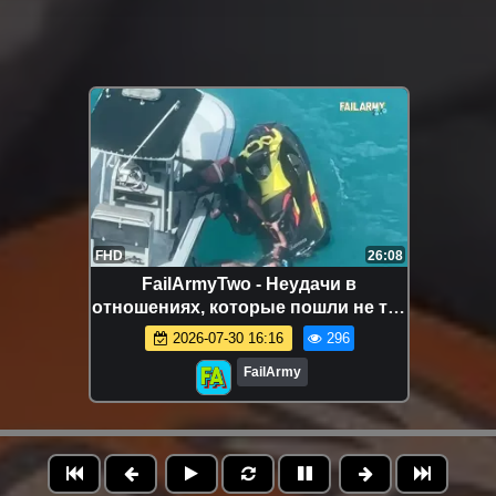
FHD
26:08
FailArmyTwo - Неудачи в
отношениях, которые пошли не так
💔 забавные неудачи пар
2026-07-30 16:16
296
FailArmy