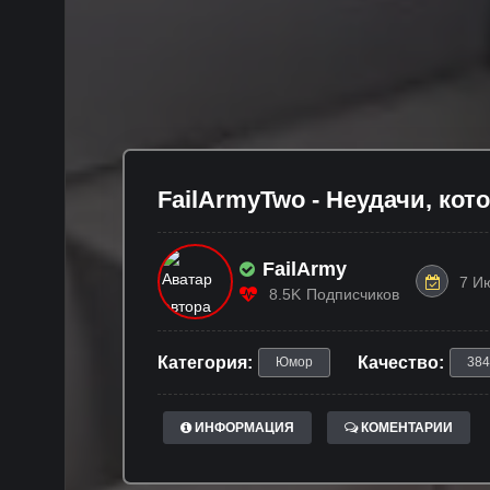
FailArmyTwo - Неудачи, ко
FailArmy
7 И
8.5K
Подписчиков
Категория:
Качество:
Юмор
384
ИНФОРМАЦИЯ
КОМЕНТАРИИ