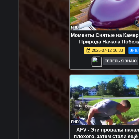
FHD
Моменты Снятые на Камеру
Природа Начала Побеж
Человечество
2025-07-12 16:33
9.
ТЕПЕРЬ Я ЗНАЮ
FHD
AFV - Эти провалы начал
плохого. затем стали ещё 