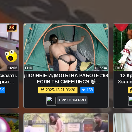
16:06
FHD
1:05:34
FHD
сказать
¡ПОЛНЫЕ ИДИОТЫ НА РАБОТЕ #98
12 К
орых
ЕСЛИ ТЫ СМЕЕШЬСЯ 🤣
Хэлло
олняют
СМЕЮЩИЕСЯ ВИДЕО 2025 года 😂
По
6K
2025-12-21 06:20
158
ПРИКОЛЫ PRO