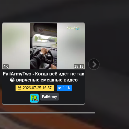
4K
15:19
4K
FailArmyTwo - Когда всё идёт не так
Fail
😭 вирусные смешные видео
дево
2026-07-25 16:37
1.1K
FailArmy