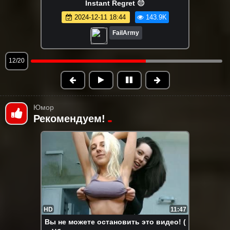
всех времён | летние неудачи горячих
девушек!
2025-08-20 16:48
141.8K
FailArmy
13/20
Юмор
Рекомендуем!
HD
11:47
Вы не можете остановить это видео! (