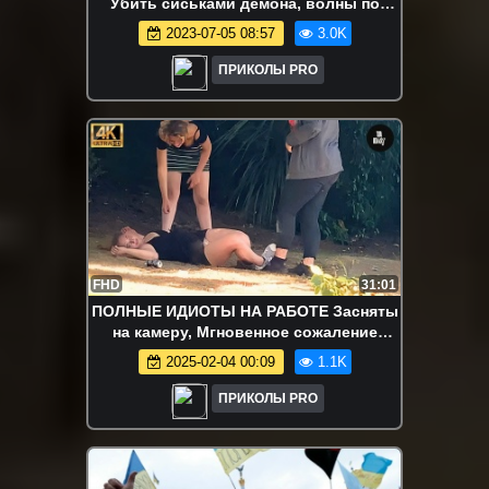
Убить сиськами демона, волны по
бедрам и др.)
2023-07-05 08:57
3.0K
ПРИКОЛЫ PRO
FHD
31:01
ПОЛНЫЕ ИДИОТЫ НА РАБОТЕ Засняты
на камеру, Мгновенное сожаление
Терпит неудачу, Сборник 2025 #145
2025-02-04 00:09
1.1K
ПРИКОЛЫ PRO