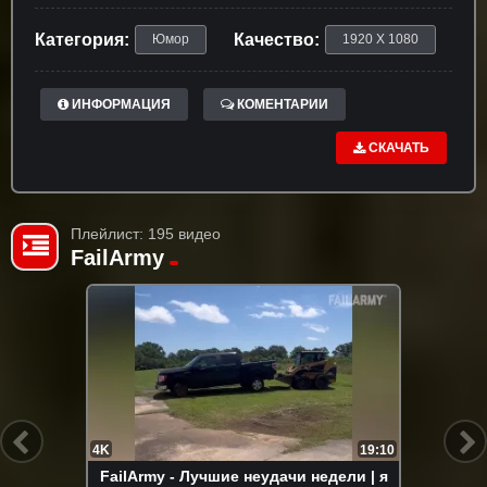
Категория:
Качество:
Юмор
1920 X 1080
ИНФОРМАЦИЯ
КОМЕНТАРИИ
СКАЧАТЬ
Плейлист: 195 видео
FailArmy
4K
19:10
FailArmy - Лучшие неудачи недели | я