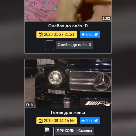
1:02
Смейся до слёз :D
2023-01-27 21:21
696.3K
Смейся до слёз :D
FHD
0:48
Гелик для жены
2019-08-14 15:55
227.5K
ПРИКОЛЫ | Смеяка