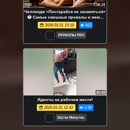
FHD
10:16
Челлендж «Постарайся не засмеяться»
😂 Самые смешные провалы и мемы
2026 года #13
2026-03-31 23:10
463
ПРИКОЛЫ PRO
30:48
Идиоты на рабочем месте!
2025-01-31 12:42
3.5K
Шутка Минутка.