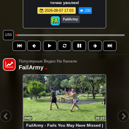
точно уволен!
2026-08-07 17:03
200
FailArmy
1/50
Популярные Видео На Канале:
FailArmy
FHD
21:15
FailArmy - Лучшие неудачи девушек