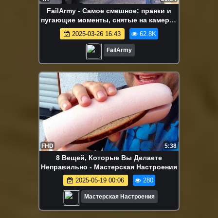
FailArmy - Самое смешное: пранки и
пугающие моменты, снятые на камеру |
издание 2025 года.
2025-03-26 16:43
62.8K
FailArmy
FHD
5:38
8 Вещей, Которые Вы Делаете
Неправильно - Мастерская Настроения
2025-05-19 00:06
280
Мастерская Настроения