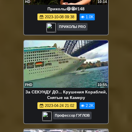
HD
10:14
Приколы😄🤩#148
2023-10-08 09:38
1.0K
ПРИКОЛЫ PRO
FHD
10:55
За СЕКУНДУ ДО... Крушения Кораблей,
Снятые на Камеру
2023-04-24 21:02
2.2K
Профессор ГУГЛОВ