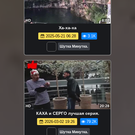
HD
8:02
Ха-ха-ха
2025-05-21 06:28
3.1K
Шутка Минутка.
HD
20:28
КАХА и СЕРГО лучшая серия.
2026-03-02 19:26
79.2K
Шутка Минутка.