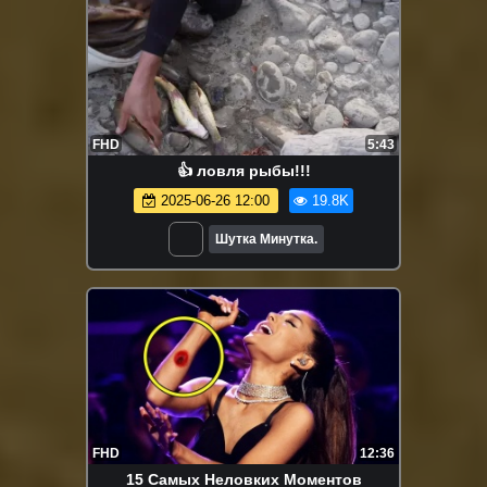
FHD
5:43
👍 ловля рыбы!!!
2025-06-26 12:00
19.8K
Шутка Минутка.
FHD
12:36
15 Самых Неловких Моментов