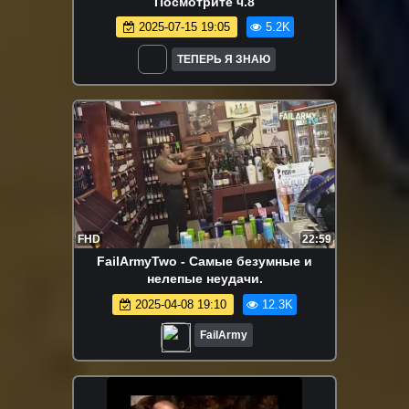
Посмотрите ч.8
2025-07-15 19:05
5.2K
ТЕПЕРЬ Я ЗНАЮ
FHD
22:59
FailArmyTwo - Самые безумные и
нелепые неудачи.
2025-04-08 19:10
12.3K
FailArmy