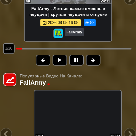
4K
24:11
FailArmy - Летние самые смешные
неудачи | крутые неудачи в отпуске
2026-08-05 16:08
82
FailArmy
1/20
Популярные Видео На Канале:
FailArmy