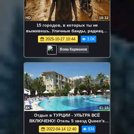
HD
10:32
15 городов, в которых ты не
выживешь. Уличные банды, радиация
и смертельная жара
2025-10-27 10:44
3.0K
Вова Карманов
4K
41:15
Отдых в ТУРЦИИ - УЛЬТРА ВСЁ
ВКЛЮЧЕНО! Отель 5 звезд Queen's
Park. Кемер 2021
2022-04-14 12:40
834