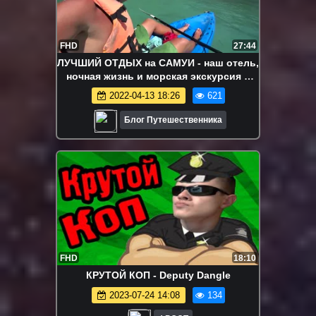
FHD
27:44
ЛУЧШИЙ ОТДЫХ на САМУИ - наш отель,
ночная жизнь и морская экскурсия в
Таиланде
2022-04-13 18:26
621
Блог Путешественника
FHD
18:10
КРУТОЙ КОП - Deputy Dangle
2023-07-24 14:08
134