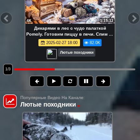
4K
1:15:12
Дикарями в лес с чудо палаткой
Pomoly. Готовим пиццу в печи. Спим на
снегу. Мужики отдыхают
2025-02-27 18:00
82.0K
Лютые походники
1/3
Популярные Видео На Канале:
Лютые походники