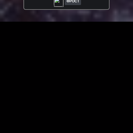
ФРОСТ
ЗАГРУЗИТЬ ЕЩЁ ВИДЕО
О сайте
Специально для Вас мы отобрали вручную самое лучшее
видео! Смотрите видео онлайн на HDVK.ru. Смотреть
онлайн фильмы и сериалы бесплатно, музыкальные
клипы, новости мира и кино, обзоры мобильных
устройств. Мультфильмы, аниме, дорамы смотреть
онлайн бесплатно!
Скачать видео с ВК, РуТуба, Дзена, ОК