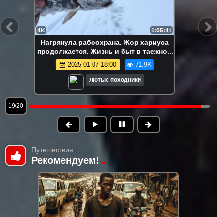
4K
1:20:47
Уехали в глухомань на 4 дня. Все
сгорело. Пожар в гараже. Часть 1
2025-05-25 18:00
69.8K
Лютые походники
20/20
Путешествия
Рекомендуем!