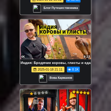
Блог Путешественника
4K
8:23
Индия: Бродячие коровы, глисты и еда
2025-01-18 21:11
8.1K
Вова Карманов