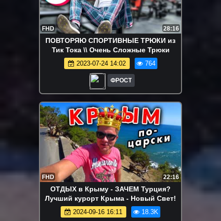
FHD
28:16
ПОВТОРЯЮ СПОРТИВНЫЕ ТРЮКИ из
Тик Тока \\ Очень Сложные Трюки
2023-07-24 14:02
764
ФРОСТ
FHD
22:16
ОТДЫХ в Крыму - ЗАЧЕМ Турция?
Лучший курорт Крыма - Новый Свет!
2024-09-16 16:11
18.3K