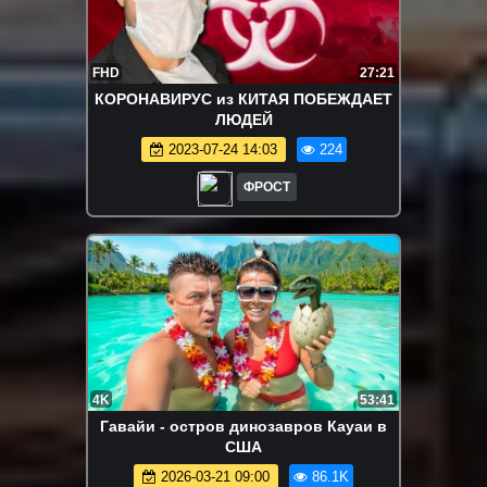
FHD
27:21
КОРОНАВИРУС из КИТАЯ ПОБЕЖДАЕТ
ЛЮДЕЙ
2023-07-24 14:03
224
ФРОСТ
4K
53:41
Гавайи - остров динозавров Кауаи в
США
2026-03-21 09:00
86.1K