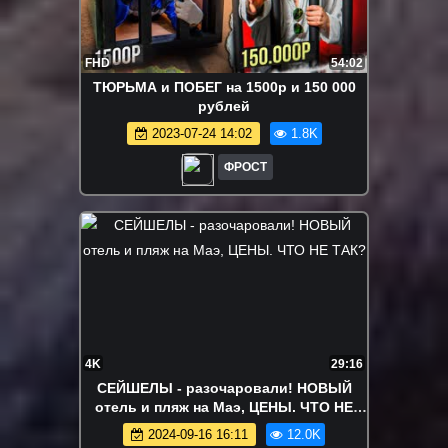
FHD
54:02
ТЮРЬМА и ПОБЕГ на 1500р и 150 000
рублей
2023-07-24 14:02
1.8K
ФРОСТ
4K
29:16
СЕЙШЕЛЫ - разочаровали! НОВЫЙ
отель и пляж на Маэ, ЦЕНЫ. ЧТО НЕ
ТАК?
2024-09-16 16:11
12.0K