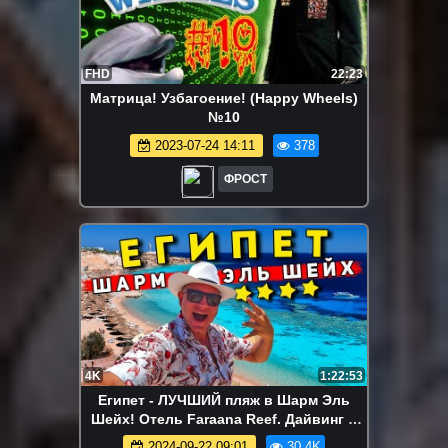
FHD
22:23
Матрица! Узбагоение! (Happy Wheels)
№10
2023-07-24 14:11
378
ФРОСТ
4K
1:22:53
Египет - ЛУЧШИЙ пляж в Шарм Эль
Шейх! Отель Faraana Reef. Дайвинг в
Египте и ТОП экскурсия
2024-09-22 09:01
30.4K