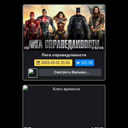
HD
1:52:06
Лига справедливости
2023-10-31 21:01
101.3K
Смотреть Фильмы
Онлайн.Трейлеры.Кино.