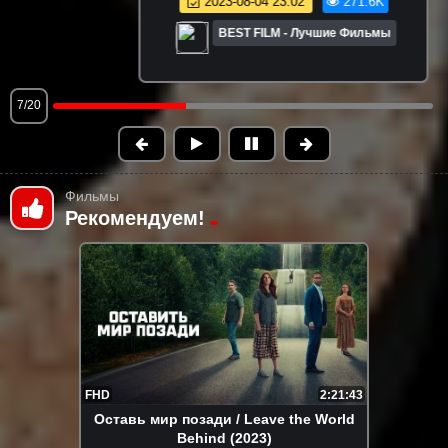
2023-08-09 13:10
268.8K
BEST FILM - Лучшие Фильмы
8/20
Фильмы
Рекомендуем!
FHD
2:21:43
Оставь мир позади / Leave the World
Behind (2023)