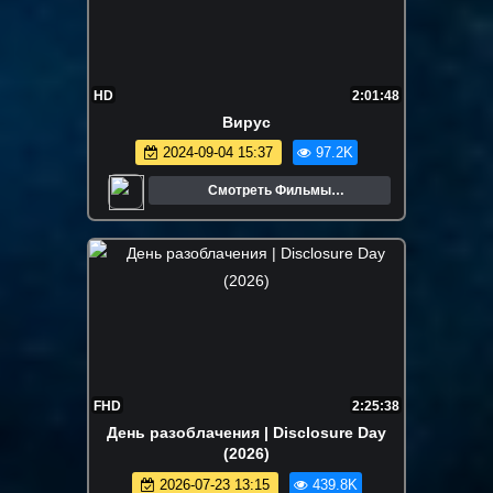
HD
2:01:48
Вирус
2024-09-04 15:37
97.2K
Смотреть Фильмы
Онлайн.Трейлеры.Кино.
FHD
2:25:38
День разоблачения | Disclosure Day
(2026)
2026-07-23 13:15
439.8K