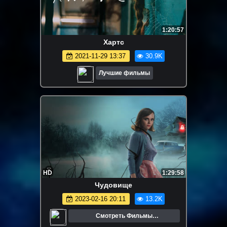
1:20:57
Хартс
2021-11-29 13:37
30.9K
Лучшие фильмы
HD
1:29:58
Чудовище
2023-02-16 20:11
13.2K
Смотреть Фильмы
Онлайн.Трейлеры.Кино.