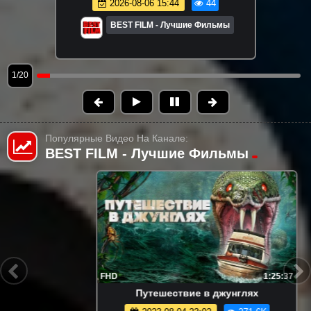
2026-08-06 15:44
44
BEST FILM - Лучшие Фильмы
1/20
Популярные Видео На Канале:
BEST FILM - Лучшие Фильмы
37
FHD
1:27:25
Сезон акул