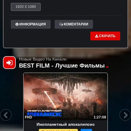
1920 X 1080
ИНФОРМАЦИЯ
КОМЕНТАРИИ
СКАЧАТЬ
Новые Видео На Канале:
BEST FILM - Лучшие Фильмы
FHD
1:27:08
Инопланетный апокалипсис