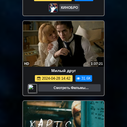
КИНОБРО
HD
1:37:21
Милый друг
2024-04-28 14:42
31.6K
Смотреть Фильмы
Онлайн.Трейлеры.Кино.