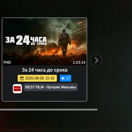
FHD
1:23:14
4K
За 24 часа до срока
2026-08-06 15:42
17
BEST FILM - Лучшие Фильмы