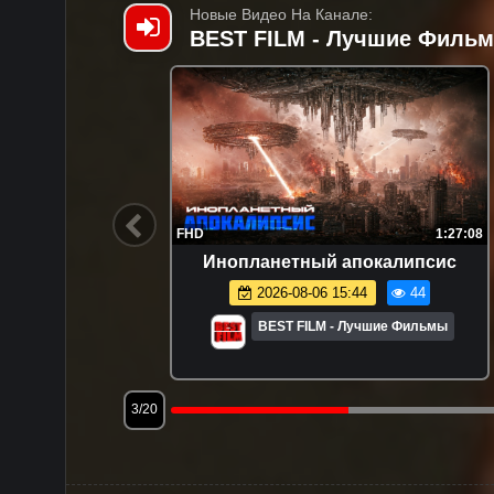
Новые Видео На Канале:
BEST FILM - Лучшие Филь
1:27:04
FHD
1:27:08
омантику
Инопланетный апокалипсис
03
2026-08-06 15:44
44
ильмы
BEST FILM - Лучшие Фильмы
3/20