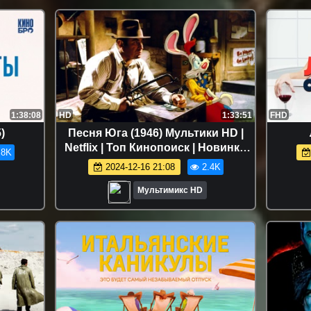
1:38:08
HD
1:33:51
FHD
)
Песня Юга (1946) Мультики HD |
Netflix | Топ Кинопоиск | Новинки
.8K
кино
2024-12-16 21:08
2.4K
Мультимикс HD