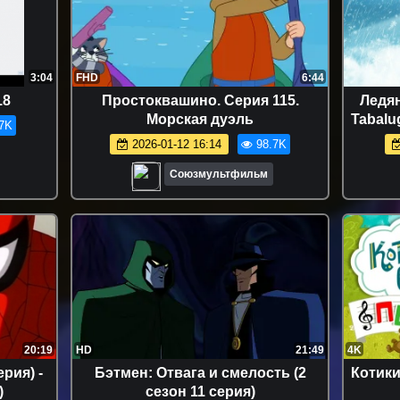
3:04
FHD
6:44
18
Простоквашино. Серия 115.
Ледян
Морская дуэль
Tabalu
7K
2026-01-12 16:14
98.7K
Союзмультфильм
20:19
HD
21:49
4K
рия) -
Бэтмен: Отвага и смелость (2
Котики
)
сезон 11 серия)