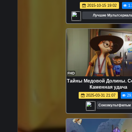
2015-10-15 19:02
1.
Лучшие Мультсериал
Мультфильмы
FHD
Тайны Медовой Долины. С
Каменная удача
2025-03-31 21:07
29
Союзмультфильм