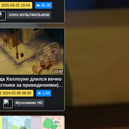
2025-03-25 19:54
46.3K
ЗОНА МУЛЬТФИЛЬМОВ
23:47
гда Хеллоуин длился вечно
хотники за привидениями)
ки для детей мультсериалы
2024-03-08 09:50
1.6K
disney сериалы HBO Netflix
Мультимикс HD