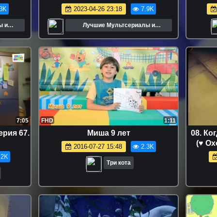
3K
2023-04-26 23:18
7.9K
ы и
Лучшие Мультсериалы и
Мультфильмы
7:05
FHD
1:11
ерия 67.
Миша 9 лет
08. Ко
(♥ О
2016-07-27 15:48
2.3K
Мульти
.2K
дисней 
Три кота