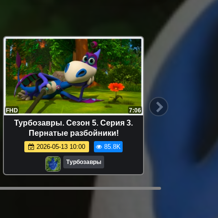
FHD
7:06
FHD
Турбозавры. Сезон 5. Серия 3.
Турбоза
Пернатые разбойники!
2026-05-13 10:00
85.8K
Турбозавры