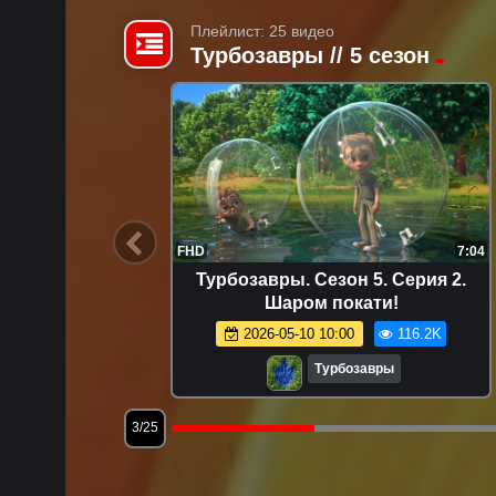
Плейлист: 25 видео
Турбозавры // 5 сезон
7:15
FHD
7:04
рия 25.
Турбозавры. Сезон 5. Серия 2.
Шаром покати!
72
2026-05-10 10:00
116.2K
Турбозавры
3/25