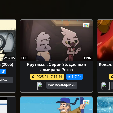
2:37:05
FHD
11:02
 (2005)
Крутиксы. Серия 35. Доспехи
Конан:
адмирала Рекса
.8K
2025-01-17 14:44
117.0K
ы и
Союзмультфильм