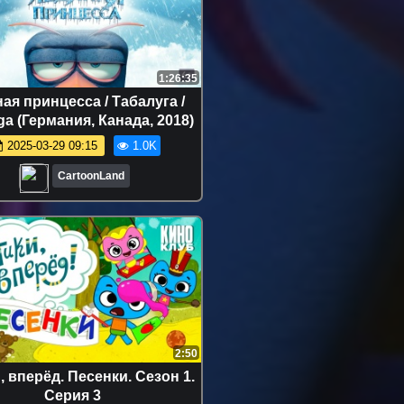
1:26:35
ая принцесса / Табалуга /
ga (Германия, Канада, 2018)
2025-03-29 09:15
1.0K
CartoonLand
2:50
, вперёд. Песенки. Сезон 1.
Серия 3