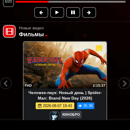
6/20
Новые видео
Фильмы
FHD
2:15:37
Человек-паук: Новый день | Spider-
Man: Brand New Day (2026)
2026-08-07 19:43
35.3K
КИНОБРО