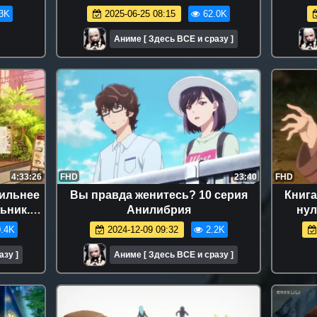
подряд.
3K
2025-06-25 08:15
62.0K
Аниме [ Здесь ВСЕ и сразу ]
4:33:26
FHD
23:40
FHD
сильнее
Вы правда женитесь? 10 серия
Книга
ьник.
Анилибрия
нул
ерии
.4K
2024-12-09 09:32
2.2K
азу ]
Аниме [ Здесь ВСЕ и сразу ]