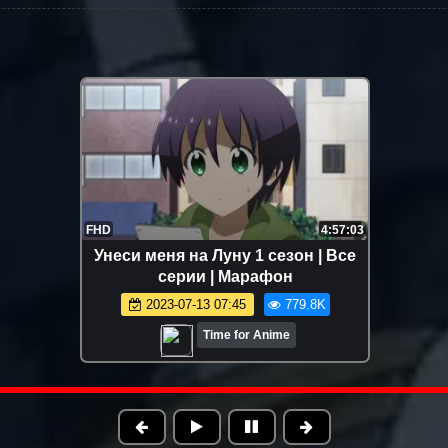
FHD
4:02:60
Сказка о сахарном яблоке 1 сезон |
Все серии | Марафон
2023-05-27 09:06
672.9K
Time for Anime