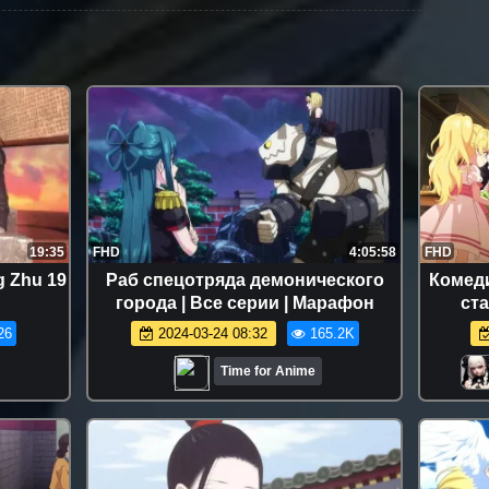
19:35
FHD
4:05:58
FHD
Zhu 19
Раб спецотряда демонического
Комеди
города | Все серии | Марафон
ст
мар
26
2024-03-24 08:32
165.2K
Time for Anime