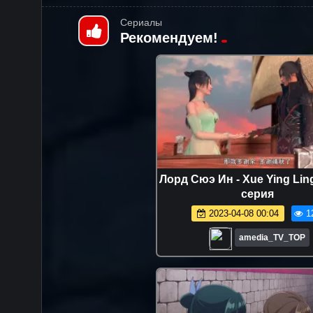
Сериалы
Рекомендуем!
Лорд Сюэ Ин - Xue Ying Ling 
серия
2023-04-08 00:04
1
amedia_TV_TOP