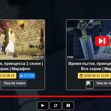
4:07:34
FHD
, принцесса 1 сезон |
Время пыток, принцес
ерии | Марафон
Все серии | М
-23 09:14
177.6K
2026-04-12 13:00
Time for Anime
Time for 