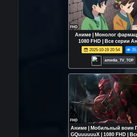
FHD
Аниме | Монолог фармаце
1080 FHD | Все серии А
Марафон
2025-10-19 20:54
35
amedia_TV_TOP
FHD
Аниме | Мобильный воин 
GQuuuuuuX | 1080 FHD | Вс