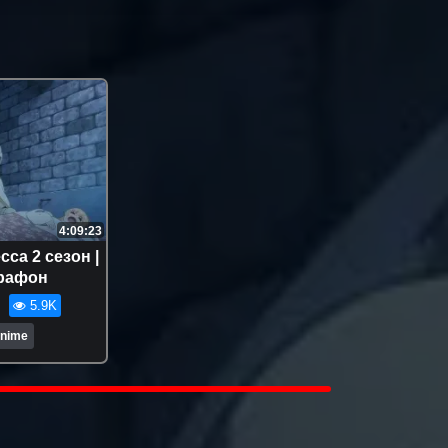
4:09:23
са 2 сезон |
арафон
5.9K
Anime