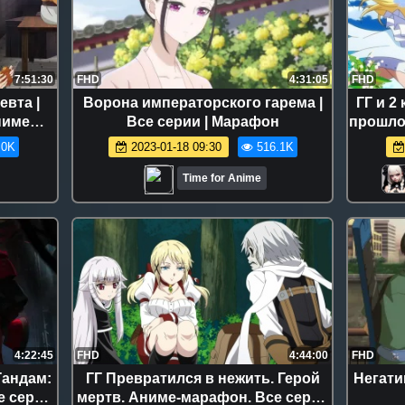
7:51:30
FHD
4:31:05
FHD
вта |
Ворона императорского гарема |
ГГ и 2
ниме
Все серии | Марафон
прошлог
героя,
.0K
2023-01-18 09:30
516.1K
жить
Time for Anime
4:22:45
FHD
4:44:00
FHD
Гандам:
ГГ Превратился в нежить. Герой
Негати
е серии
мертв. Аниме-марафон. Все серии