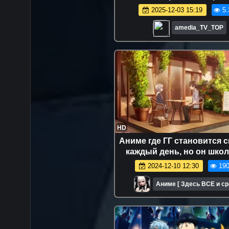
Аниме Марафон
2025-12-03 15:19
5.
amedia_TV_TOP
HD
Аниме где ГГ становится 
каждый день, но он школ
Аниме-марафон .Все с
2024-12-10 12:30
190
Аниме [ Здесь ВСЕ и ср