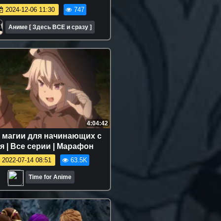
2024-12-06 11:30
747
Аниме [ Здесь ВСЕ и сразу ]
4:04:42
 магии для начинающих с
я | Все серии | Марафон
2022-07-14 08:51
63.5K
Time for Anime