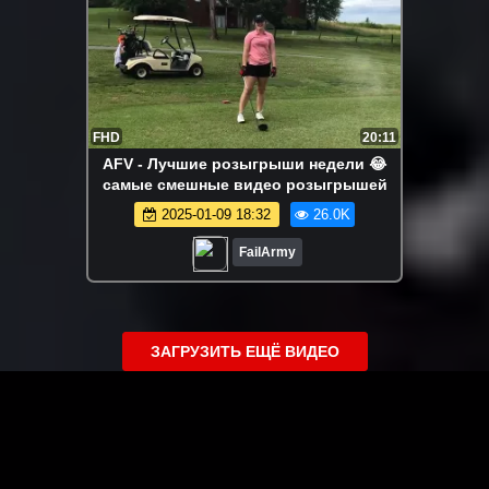
FHD
20:11
AFV - Лучшие розыгрыши недели 😂
самые смешные видео розыгрышей
2025-01-09 18:32
26.0K
FailArmy
ЗАГРУЗИТЬ ЕЩЁ ВИДЕО