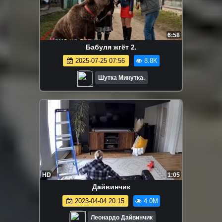
6:58
Бабуля жгëт 2.
2025-07-25 07:56
8.8K
Шутка Минутка.
HD
1:05
Дайвинчик
2023-04-04 20:15
4.0M
Леонардо Дайвинчик