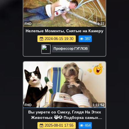
FHD
9:37
Нелепые Моменты, Снятые на Камеру
2024-06-15 19:30
387
Профессор ГУГЛОВ
FHD
1:11:52
Вы умрете со Смеху, Глядя На Этих
Животных 😹🐶 Подборка самых
смешных моментов с кошками и
2025-08-01 17:55
464
собаками 🤣