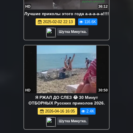
HD
36:12
Лучшие приколы этого года а-а-а-а-а!!!!
2025-02-02 22:13
116.6K
Шутка Минутка.
HD
30:50
Я РЖАЛ ДО СЛЕЗ 😂 30 Минут
ОТБОРНЫХ Русских приколов 2026.
2026-04-16 16:05
2.4K
Шутка Минутка.