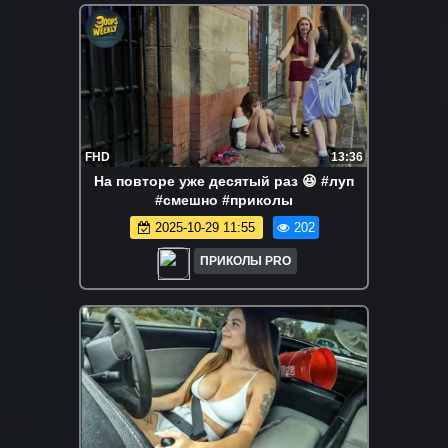
FHD
13:36
На повторе уже десятый раз 😆 #луп
#смешно #приколы
2025-10-29 11:55
202
ПРИКОЛЫ PRO