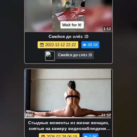
1:12
Смейся до слёз :D
2022-12-12 22:22
48.5K
Смейся до слёз :D
FHD
27:57
Стыдные моменты из жизни женщин,
снятые на камеру видеонаблюдения
#78 Постарайтесь не смеяться Сборник
2026-02-28 06:19
1.8K