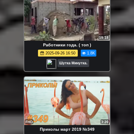
19:18
Работники года. ( топ )
2025-09-26 16:50
1.8K
Шутка Минутка.
FHD
3:20
Приколы март 2019 №349