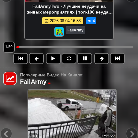
FailArmyTwo - Лучшие неудачи на
живых мероприятиях | топ-100 неудач
на живых мероприятиях
2026-08-04 16:33
4
FailArmy
1/50
Популярные Видео На Канале:
FailArmy
1:55:27
FHD