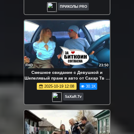
ПРИКОЛЫ PRO
FHD
23:50
Смешное свидание с Девушкой и
Шепелявый пранк в авто от Сахар Тв 🤣
Прикол юмор
2025-10-19 12:08
30.1K
SaXaR.Tv